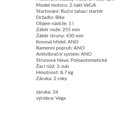
Model motoru: 2-takt VeGA
Startování: Ruční tahací startér
Držadlo: Bike
Objem nádrže: 1 l
Záběr nože: 255 mm
Záběr struny: 430 mm
Kovová hřídel: ANO
Ramenní popruh: ANO
Antivibrační systém: ANO
Strunová hlava: Poloautomatická
Žací nůž: 3-zub
Hmotnost: 8.7 kg
Záruka: 2 roky
záruka: 24
výrobce: Vega