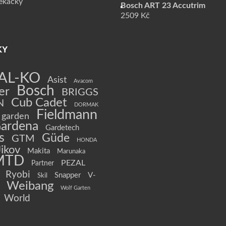
sekačky
Bosch ART 23 Accutrim
2509
Kč
KY
AL-KO
Asist
Avacom
Bosch
er
BRIGGS
Cub Cadet
N
DORMAK
Fieldmann
garden
ardena
Gardetech
s
Güde
GTM
HONDA
Jikov
Makita
Marunaka
MTD
PEZAL
Partner
Ryobi
Snapper
V-
Skil
Weibang
Wolf Garten
World