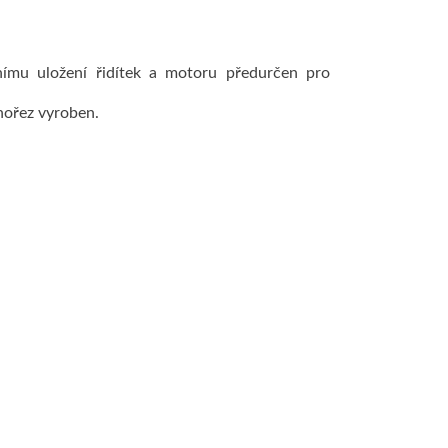
nímu uložení řidítek a motoru předurčen pro
nořez vyroben.