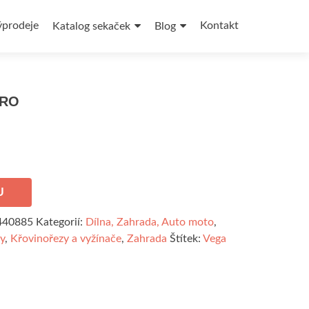
ýprodeje
Kontakt
Katalog sekaček
Blog
PRO
U
440885
Kategorií:
Dílna, Zahrada, Auto moto
,
y
,
Křovinořezy a vyžínače
,
Zahrada
Štítek:
Vega