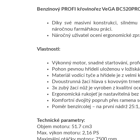
Benzinový PROFI křovinořez VeGA BC520PR
Díky své masivní konstrukci, silnému
náročnou farmářskou práci.
Náročný uživatel ocení ergonomické zpra
Vlastnosti:
Výkonný motor, snadné startování, prof
Pohon pevnou hřídelí uloženou v ložisk
Materiál vodící tyče a hřídele je z velmi k
Dvoustrunná žací hlava s kovovým trne
3x zubý žací nůž je vyroben z kvalitní oce
Ergonomická rukojeť je nastavitelná bez 
Komfortní dvojitý popruh přes ramena s
Poměr benzín:olej – na první nádrž 25:1
Technické parametry:
Objem motoru: 51.7 cm3
Max. výkon motoru: 2,16 PS
Maximální otáčky motoru: 7500 rpm