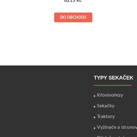
6213
Kč
DO OBCHODU
TYPY SEKAČEK
Křovinořezy
Sekačky
Traktory
Vyžínače a struno