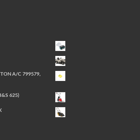
TON A/C 799579,
B&S 625)
X