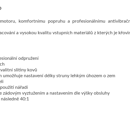
O
 motoru, komfortnímu popruhu a profesionálnímu antivibrač
cování a vysokou kvalitu vstupních materiálů z kterých je křovi
esionální odpružení
ách
valitní slitiny kovů
m umožňuje nastavení délky struny lehkým úhozem o zem
li
použití nářadí
e zádovým vyztužením a nastavením dle výšky obsluhy
, následně 40:1