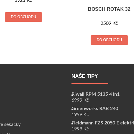
1921
Kč
BOSCH ROTAK 32
DO OBCHODU
2509
Kč
DO OBCHODU
NAŠE TIPY
Riwall RPM 5135 4 in1
6999
Kč
Greenworks RAB 240
1999
Kč
Fieldmann FZS 2050 E elektr
vé sekačky
1999
Kč