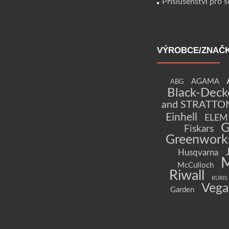
Příslušenství pro 
VÝROBCE/ZNAČ
AGAMA
ABG
Black-Deck
and STRATTO
Einhell
ELEM 
G
Fiskars
Greenwork
Husqvarna
McCulloch
Riwall
RURIS
Vega
Garden