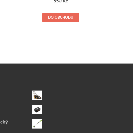
550
Kč
DO OBCHODU
ický