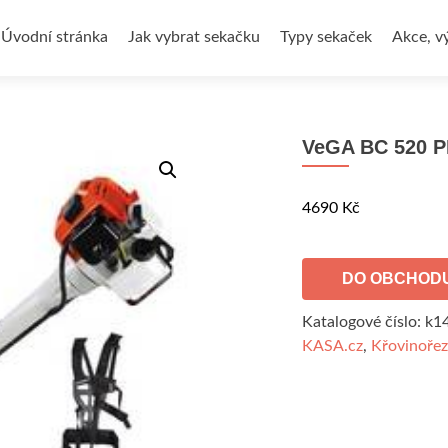
Přejít
k
Úvodní stránka
Jak vybrat sekačku
Typy sekaček
Akce, v
obsahu
webu
VeGA BC 520 
4690
Kč
DO OBCHOD
Katalogové číslo:
k1
KASA.cz
,
Křovinořez