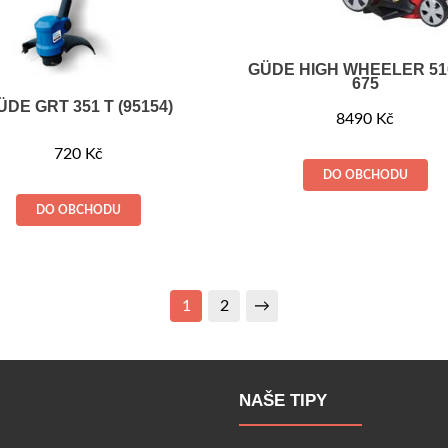
GÜDE HIGH WHEELER 51
675
ÜDE GRT 351 T (95154)
8490
Kč
720
Kč
DO OBCHODU
DO OBCHODU
1
2
→
NAŠE TIPY