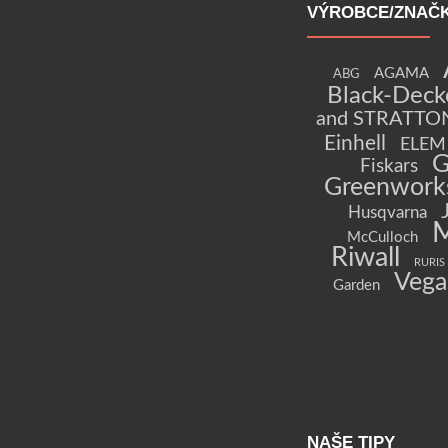
VÝROBCE/ZNAČ
AGAMA
ABG
Black-Deck
and STRATTO
Einhell
ELEM 
G
Fiskars
Greenwork
Husqvarna
McCulloch
Riwall
RURIS
Vega
Garden
NAŠE TIPY