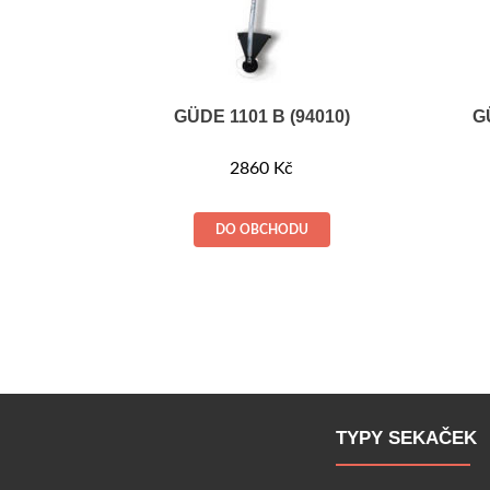
GÜDE 1101 B (94010)
G
2860
Kč
DO OBCHODU
TYPY SEKAČEK