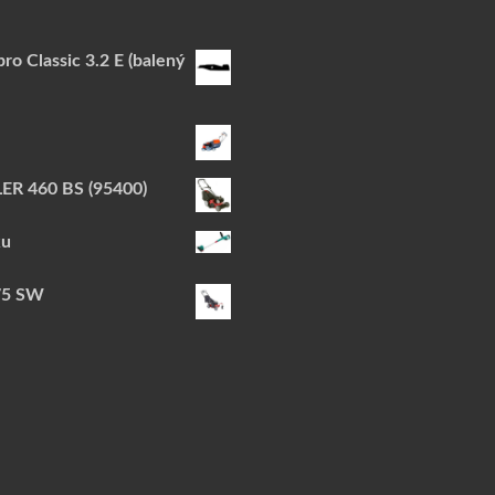
ro Classic 3.2 E (balený
R 460 BS (95400)
ku
75 SW
u