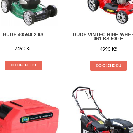
GÜDE 405/40-2.6S
GÜDE VINTEC HIGH WHE
461 BS 500 E
7490
Kč
4990
Kč
DO OBCHODU
DO OBCHODU