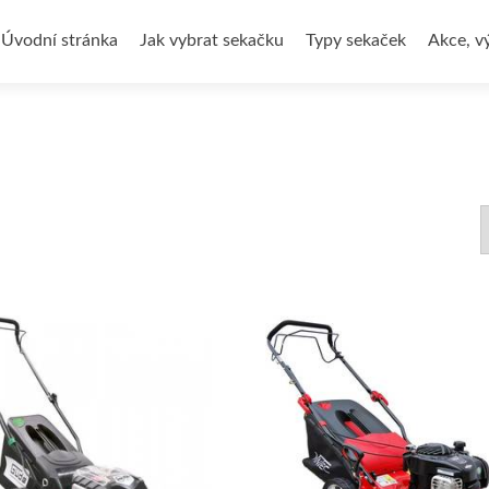
Přejít
k
Úvodní stránka
Jak vybrat sekačku
Typy sekaček
Akce, v
obsahu
webu