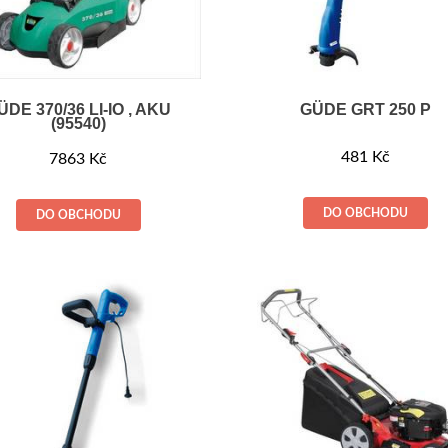
ÜDE 370/36 LI-IO , AKU
GÜDE GRT 250 P
(95540)
481
Kč
7863
Kč
DO OBCHODU
DO OBCHODU