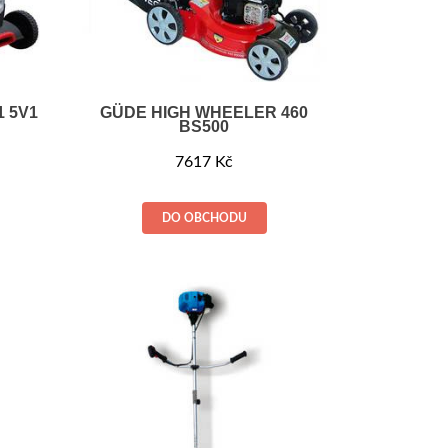
1 5V1
GÜDE HIGH WHEELER 460
BS500
7617
Kč
DO OBCHODU