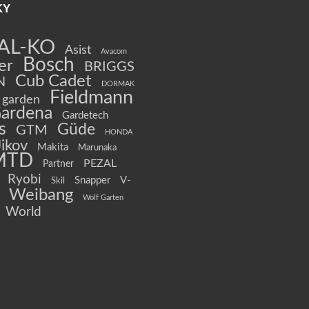
KY
AL-KO
Asist
Avacom
Bosch
er
BRIGGS
Cub Cadet
N
DORMAK
Fieldmann
garden
ardena
Gardetech
s
Güde
GTM
HONDA
Jikov
Makita
Marunaka
MTD
PEZAL
Partner
Ryobi
Snapper
V-
Skil
Weibang
Wolf Garten
World