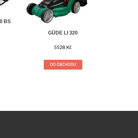
0 BS
GÜDE LI 320
5528
Kč
DO OBCHODU