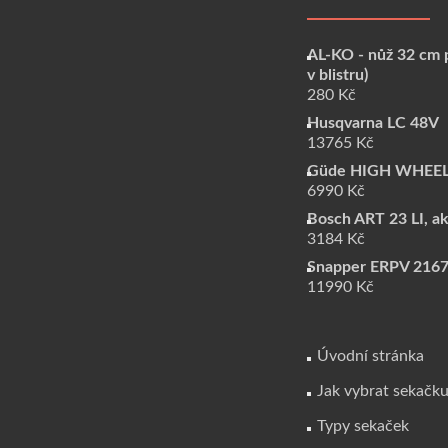
AL-KO - nůž 32 cm p
v blistru)
280
Kč
Husqvarna LC 48V
13765
Kč
Güde HIGH WHEELE
6990
Kč
Bosch ART 23 LI, a
3184
Kč
Snapper ERPV 216
11990
Kč
Úvodní stránka
Jak vybrat sekačk
Typy sekaček