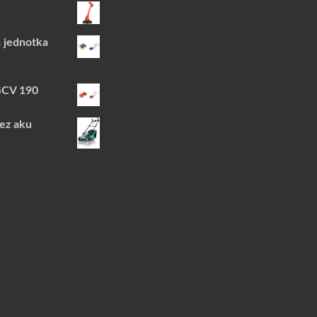
 jednotka
GCV 190
bez aku