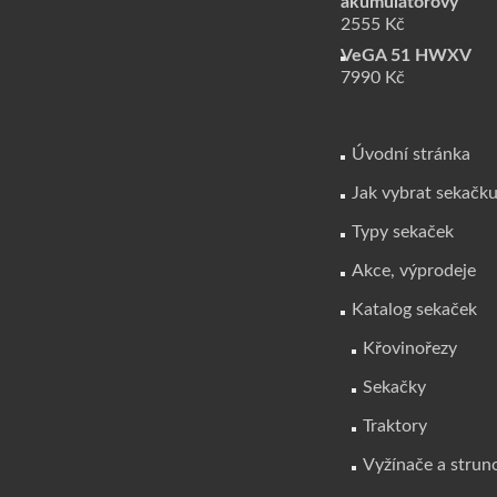
akumulátorový
2555
Kč
VeGA 51 HWXV
7990
Kč
Úvodní stránka
Jak vybrat sekačk
Typy sekaček
Akce, výprodeje
Katalog sekaček
Křovinořezy
Sekačky
Traktory
Vyžínače a strun