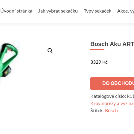
Přejít
k
Úvodní stránka
Jak vybrat sekačku
Typy sekaček
Akce, v
obsahu
webu
Bosch Aku ART 
3329
Kč
DO OBCHOD
Katalogové číslo:
k1
Křovinořezy a vyžín
Štítek:
Bosch