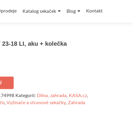
ýprodeje
Kontakt
Katalog sekaček
Blog
23-18 LI, aku + kolečka
U
174998
Kategorií:
Dílna, zahrada
,
KASA.cz
,
ače
,
Vyžínače a strunové sekačky
,
Zahrada