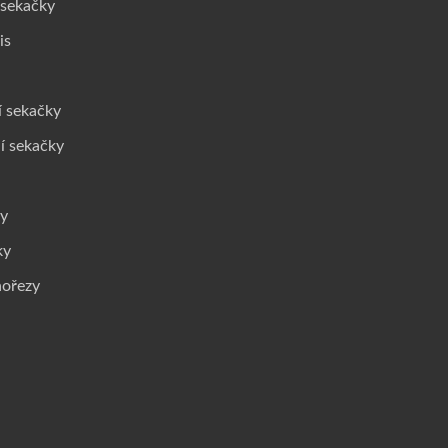
 sekačky
is
í sekačky
í sekačky
ky
ky
nořezy