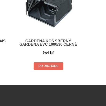
34S
GARDENA KOŠ SBĚRNÝ
GARDENA EVC 1000/30 ČERNÉ
964
Kč
DO OBCHODU