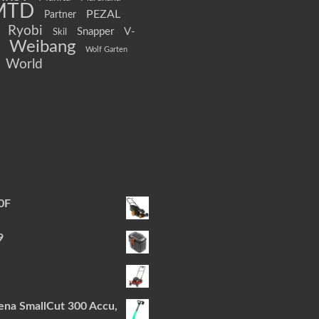
MTD
PEZAL
Partner
Ryobi
Snapper
V-
Skil
Weibang
Wolf Garten
World
0F
9
ena SmallCut 300 Accu,