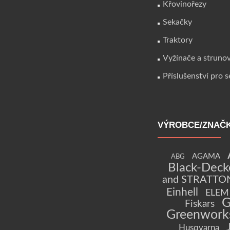
Křovinořezy
Sekačky
Traktory
Vyžínače a struno
Příslušenství pro 
VÝROBCE/ZNAČ
AGAMA
ABG
Black-Deck
and STRATTO
Einhell
ELEM 
G
Fiskars
Greenwork
Husqvarna