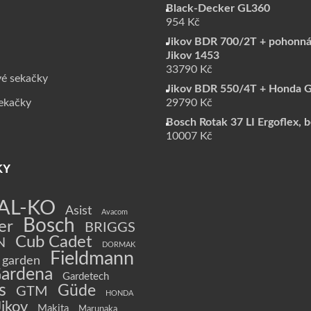
Black-Decker GL360
954
Kč
Jikov BDR 700/2T + pohonná
Jikov 1453
33790
Kč
vé sekačky
Jikov BDR 550/4T + Honda 
sekačky
29790
Kč
Bosch Rotak 37 LI Ergoflex, 
10007
Kč
KY
AL-KO
Asist
Avacom
Bosch
er
BRIGGS
Cub Cadet
N
DORMAK
Fieldmann
garden
ardena
Gardetech
s
Güde
GTM
HONDA
Jikov
Makita
Marunaka