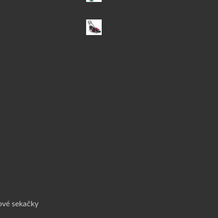
u
ové sekačky