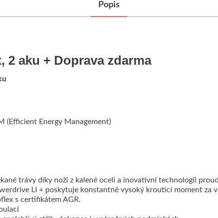
Popis
x, 2 aku + Doprava zdarma
ku
EM (Efficient Energy Management)
kané trávy díky noži z kalené oceli a inovativní technologii prou
erdrive LI + poskytuje konstantně vysoký krouticí moment za 
flex s certifikátem AGR.
pulaci