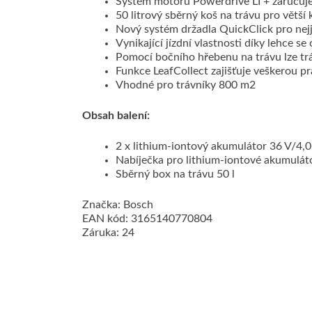
Systém motoru Powerdrive LI + zaručuje
50 litrový sběrný koš na trávu pro větš
Nový systém držadla QuickClick pro nejj
Vynikající jízdní vlastnosti díky lehce
Pomocí bočního hřebenu na trávu lze trá
Funkce LeafCollect zajišťuje veškerou prác
Vhodné pro trávníky 800 m2
Obsah balení:
2 x lithium-iontový akumulátor 36 V/4,
Nabíječka pro lithium-iontové akumulát
Sběrný box na trávu 50 l
Značka: Bosch
EAN kód: 3165140770804
Záruka: 24