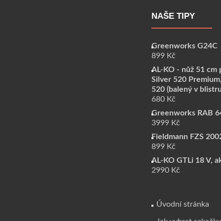
NAŠE TIPY
Greenworks G24C
899
Kč
AL-KO - nůž 51 cm p
Silver 520 Premium,
520 (balený v blistru
680
Kč
Greenworks RAB 6
3999
Kč
Fieldmann FZS 2002
899
Kč
AL-KO GTLi 18 V, a
2990
Kč
Úvodní stránka