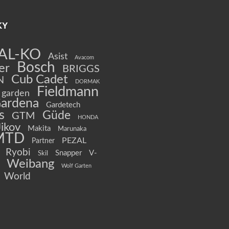
KY
AL-KO
Asist
Avacom
Bosch
er
BRIGGS
Cub Cadet
N
DORMAK
Fieldmann
garden
ardena
Gardetech
s
Güde
GTM
HONDA
Jikov
Makita
Marunaka
MTD
PEZAL
Partner
Ryobi
Snapper
V-
Skil
Weibang
Wolf Garten
World