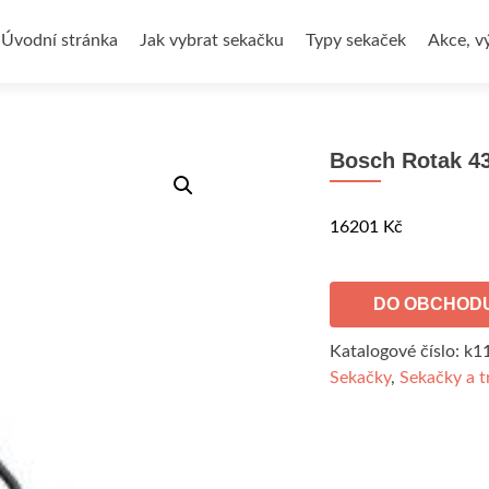
Přejít
k
Úvodní stránka
Jak vybrat sekačku
Typy sekaček
Akce, v
obsahu
webu
Bosch Rotak 43
16201
Kč
DO OBCHOD
Katalogové číslo:
k1
Sekačky
,
Sekačky a t