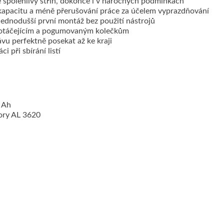
 spolehlivý střih, dokonce i v náročných podmínkách
í kapacitu a méně přerušování práce za účelem vyprazdňování
ednodušší první montáž bez použití nástrojů
 se otáčejícím a pogumovaným kolečkům
vu perfektně posekat až ke kraji
i při sbírání listí
0 Ah
ory AL 3620