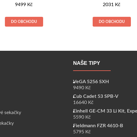
9499
Kč
2031
Kč
DO OBCHODU
DO OBCHODU
NAŠE TIPY
VeGA 5256 SXH
9490
Kč
Cub Cadet 53 SPB-V
16640
Kč
Einhell GE-CM 33 Li Kit, Exp
vé sekačky
5590
Kč
sekačky
Fieldmann FZR 4610-B
5795
Kč