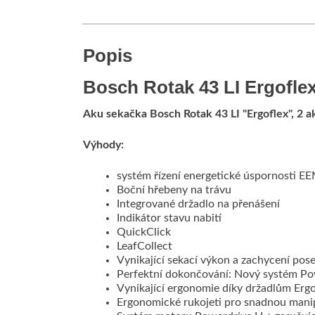
Popis
Bosch Rotak 43 LI Ergofle
Aku sekačka Bosch Rotak 43 LI "Ergoflex", 2 a
Výhody:
systém řízení energetické úspornosti E
Boční hřebeny na trávu
Integrované držadlo na přenášení
Indikátor stavu nabití
QuickClick
LeafCollect
Vynikající sekací výkon a zachycení pose
Perfektní dokončování: Nový systém Pow
Vynikající ergonomie díky držadlům Ergo
Ergonomické rukojeti pro snadnou mani