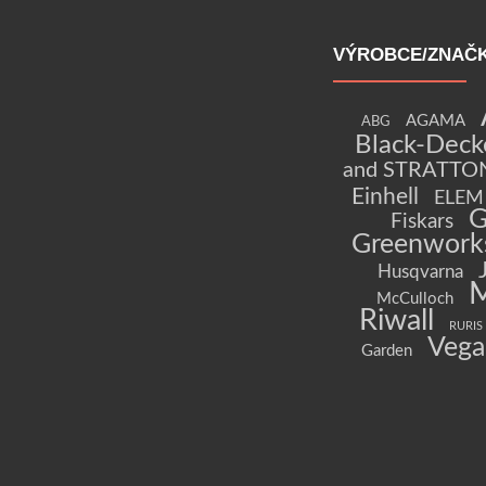
VÝROBCE/ZNAČ
AGAMA
ABG
Black-Deck
and STRATTO
Einhell
ELEM 
G
Fiskars
Greenwork
Husqvarna
McCulloch
Riwall
RURIS
Vega
Garden