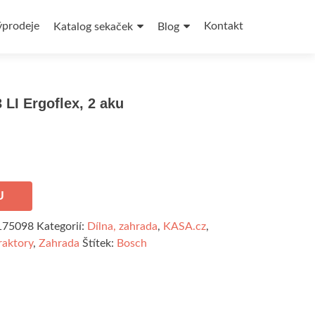
ýprodeje
Kontakt
Katalog sekaček
Blog
 LI Ergoflex, 2 aku
U
175098
Kategorií:
Dílna, zahrada
,
KASA.cz
,
raktory
,
Zahrada
Štítek:
Bosch