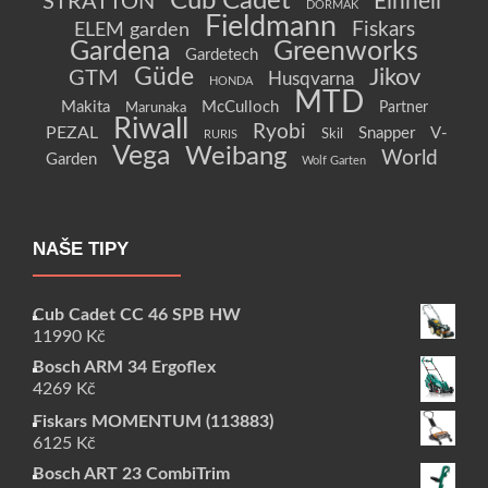
Cub Cadet
Einhell
STRATTON
DORMAK
Fieldmann
Fiskars
ELEM garden
Gardena
Greenworks
Gardetech
Güde
Jikov
GTM
Husqvarna
HONDA
MTD
Makita
McCulloch
Partner
Marunaka
Riwall
Ryobi
PEZAL
Snapper
V-
Skil
RURIS
Vega
Weibang
World
Garden
Wolf Garten
NAŠE TIPY
Cub Cadet CC 46 SPB HW
11990
Kč
Bosch ARM 34 Ergoflex
4269
Kč
Fiskars MOMENTUM (113883)
6125
Kč
Bosch ART 23 CombiTrim