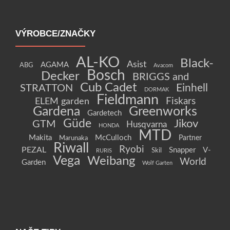
VÝROBCE/ZNAČKY
AL-KO
Black-
Asist
AGAMA
ABG
Avacom
Bosch
Decker
BRIGGS and
Cub Cadet
Einhell
STRATTON
DORMAK
Fieldmann
Fiskars
ELEM garden
Gardena
Greenworks
Gardetech
Güde
Jikov
GTM
Husqvarna
HONDA
MTD
Makita
McCulloch
Partner
Marunaka
Riwall
Ryobi
PEZAL
Snapper
V-
Skil
RURIS
Vega
Weibang
World
Garden
Wolf Garten