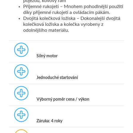
pojezdu, kovový rám
Příjemné rukojeti – Mnohem pohodlnější použití
díky příjemné rukojeti a ovládacím pákám.
Dvojitá kolečková ložiska – Dokonalejší dvojitá
kolečková ložiska a kolečka vyrobeny z
odolnějšího materiálu.
Silný motor
Jednoduché startování
Výborný poměr cena / výkon
Záruka: 4 roky