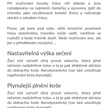
Při mulčování kousky trávy víří dokola a jsou
rozsekávány na nejmenší částečky a vpraveny zpět do
trávníku jako recyklované bohaté živiny a nahrazuje
sbírání a odvážení trávy.
Pozor, jak jsem psal výše, větší množství posečené
trávy samotnému trávníku může vadit, nestihne se
rozložit a bude trávník dusit. Takže mulčování ano, ale
jen v přiměřeném množství …
Nastavitelná výška sečení
Žací nůž vytvoří silný proud vzduchu, který před
sečením nadzdvihne trávu a ta je pak efektivně sbírána
do sběracího koše. Aerodynamický tvar šasi umožňuje
naplňování koše plynulejší.
Plynulejší plnění koše
Žací nůž vytvoří silný proud vzduchu, který před
sečením nadzdvihne trávu a ta je pak efektivně sbírána
do sběracího koše. Aerodynamický tvar šasi umožňuje
naplňování koše plynulejší.