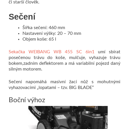
či starší člověk.
Sečení
Šířka sečení: 460 mm
Nastavení výšky: 20 – 70 mm
Objem koše: 65 l
Sekačka WEIBANG WB 455 SC 6in1
umí sbírat
posečenou trávu do koše, mulčuje, vyhazuje trávu
bokem,zadním deflektorem a má variabilní pojezd daný
silným motorem.
Sečení napomáhá masivní žací nůž s mohutnými
vyhazovacími „lopatami – tzv. BIG BLADE“
Boční výhoz