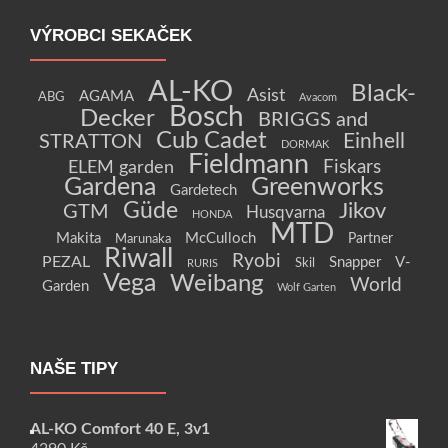
VÝROBCI SEKAČEK
AL-KO
Black-
Asist
AGAMA
ABG
Avacom
Bosch
Decker
BRIGGS and
Cub Cadet
Einhell
STRATTON
DORMAK
Fieldmann
Fiskars
ELEM garden
Gardena
Greenworks
Gardetech
Güde
Jikov
GTM
Husqvarna
HONDA
MTD
Makita
McCulloch
Partner
Marunaka
Riwall
Ryobi
PEZAL
Snapper
V-
Skil
RURIS
Vega
Weibang
World
Garden
Wolf Garten
NAŠE TIPY
AL-KO Comfort 40 E, 3v1