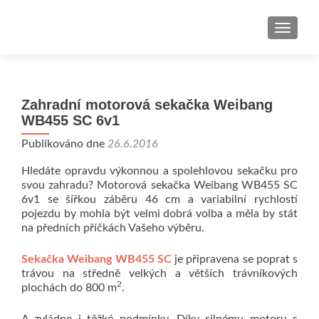
ROZBAL
Zahradní motorová sekačka Weibang
WB455 SC 6v1
Publikováno dne
26.6.2016
Hledáte opravdu výkonnou a spolehlovou sekačku pro
svou zahradu? Motorová sekačka Weibang WB455 SC
6v1 se šířkou záběru 46 cm a variabilní rychlostí
pojezdu by mohla být velmi dobrá volba a měla by stát
na předních příčkách Vašeho výběru.
Sekačka Weibang WB455 SC
je připravena se poprat s
trávou na středně velkých a větších trávníkových
2
plochách do 800 m
.