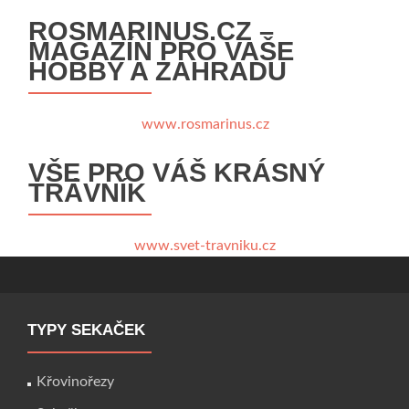
ROSMARINUS.CZ –
MAGAZÍN PRO VAŠE
HOBBY A ZAHRADU
www.rosmarinus.cz
VŠE PRO VÁŠ KRÁSNÝ
TRÁVNÍK
www.svet-travniku.cz
TYPY SEKAČEK
Křovinořezy