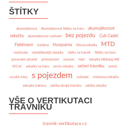
ŠTÍTKY
akumulátorové
akumulátorová
Akumulátorové Nůžky na trávu
bez pojezdu
sekačky
Cub Cadet
akumulátorové vyžínače
MTD
Fieldmann
Husqvarna
Gardena
lištová sekačka
mulčování
nejoblíbenější sekačky
nůžky na trávník
Nůžky na trávu
porovnání sekaček
příslušenství
recenze
rider
Sekačka Weibang WB
sečení trávníku
455 SC
sekačky na trávu
servis sekačky
sečení
s pojezdem
vysoké trávy
vyžínače
vřetenová sekačka
zahradní traktory
údržba okrajů trávníku
údržba sekačky
VŠE O VERTIKUTACI
TRÁVNÍKU
travnik-vertikutace.cz