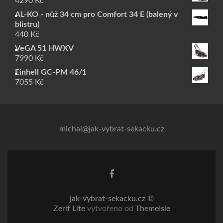
4290
Kč
AL-KO - nůž 34 cm pro Comfort 34 E (balený v
blistru)
440
Kč
VeGA 51 HWXV
7990
Kč
Einhell GC-PM 46/1
7055
Kč
michal@jak-vybrat-sekacku.cz
Odkaz Facebook
jak-vybrat-sekacku.cz ©
Zerif Lite
vytvořeno od
ThemeIsle