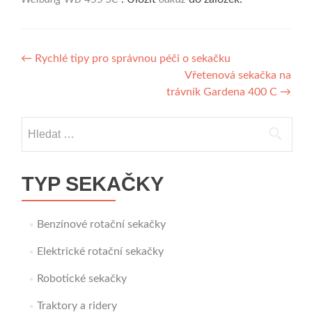
Navigace
←
Rychlé tipy pro správnou péči o sekačku
Vřetenová sekačka na
pro
trávník Gardena 400 C
→
příspěvek
Vyhledávání
TYP SEKAČKY
Benzínové rotační sekačky
Elektrické rotační sekačky
Robotické sekačky
Traktory a ridery