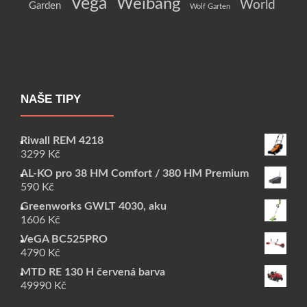
Vega
Weibang
World
Garden
Wolf Garten
NAŠE TIPY
Riwall REM 4218
3299
Kč
AL-KO pro 38 HM Comfort / 380 HM Premium
590
Kč
Greenworks GWLT 4030, aku
1606
Kč
VeGA BC525PRO
4790
Kč
MTD RE 130 H červená barva
49990
Kč