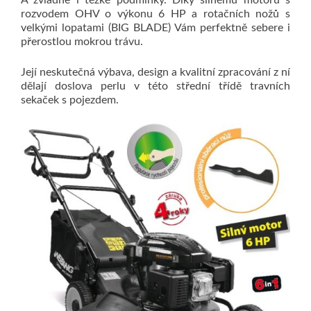
A zvládne i těžké podmínky. Díky silnému motoru s
rozvodem OHV o výkonu 6 HP a rotačních nožů s
velkými lopatami (BIG BLADE) Vám perfektně sebere i
přerostlou mokrou trávu.
Její neskutečná výbava, design a kvalitní zpracování z ní
dělají doslova perlu v této střední třídě travních
sekaček s pojezdem.