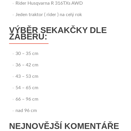
Rider Husqvarna R 316TXs AWD
Jeden traktor ( rider ) na celý rok
VÝBĚR SEKAKČKY DLE
ZÁBĚRU:
30 – 35 cm
36 – 42 cm
43 – 53 cm
54 – 65 cm
66 – 96 cm
nad 96 cm
NEJNOVĚJŠÍ KOMENTÁŘE