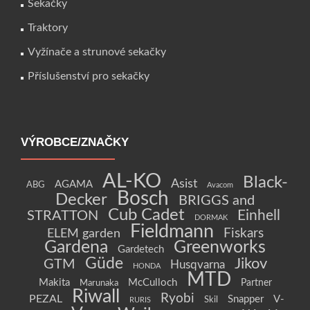
Sekačky
Traktory
Vyžínače a strunové sekačky
Příslušenství pro sekačky
VÝROBCE/ZNAČKY
AL-KO
Black-
Asist
AGAMA
ABG
Avacom
Bosch
Decker
BRIGGS and
Cub Cadet
Einhell
STRATTON
DORMAK
Fieldmann
Fiskars
ELEM garden
Gardena
Greenworks
Gardetech
Güde
Jikov
GTM
Husqvarna
HONDA
MTD
Makita
McCulloch
Partner
Marunaka
Riwall
Ryobi
PEZAL
Snapper
V-
Skil
RURIS