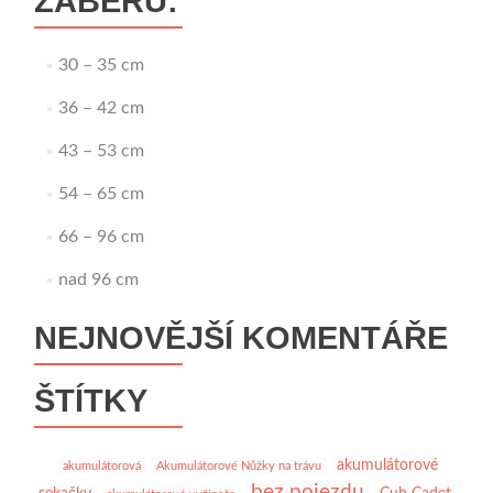
ZÁBĚRU:
30 – 35 cm
36 – 42 cm
43 – 53 cm
54 – 65 cm
66 – 96 cm
nad 96 cm
NEJNOVĚJŠÍ KOMENTÁŘE
ŠTÍTKY
akumulátorové
akumulátorová
Akumulátorové Nůžky na trávu
bez pojezdu