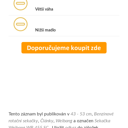
Větší váha
Nižší madlo
Tento záznam byl publikován v
43 - 53 cm
,
Benzínové
rotační sekačky
,
Články
,
Weibang
a označen
Sekačka
Weibang WB 455 SC
. Uložit
odkaz
do záložek.