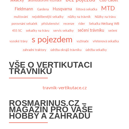
sekačky
Cub Cadet
akumulátorové vyžínače
MTD
Fieldmann
Husqvarna
Gardena
lištová sekačka
mulčování
nejoblíbenější sekačky
nůžky na trávník
Nůžky na trávu
porovnání sekaček
příslušenství
recenze
rider
Sekačka Weibang WB
sečení trávníku
455 SC
sekačky na trávu
servis sekačky
sečení
s pojezdem
vysoké trávy
vyžínače
vřetenová sekačka
zahradní traktory
údržba okrajů trávníku
údržba sekačky
VŠE O VERTIKUTACI
TRÁVNÍKU
travnik-vertikutace.cz
ROSMARINUS.CZ –
MAGAZÍN PRO VAŠE
HOBBY A ZAHRADU