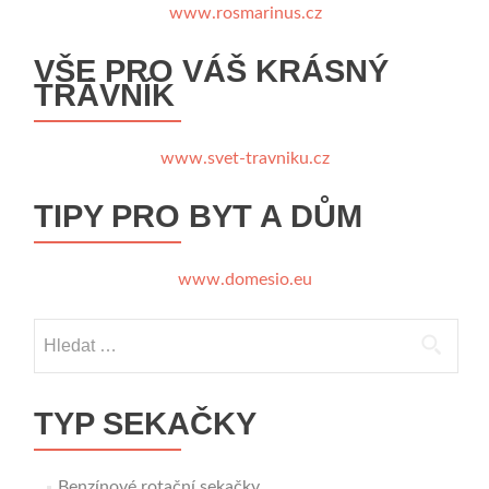
www.rosmarinus.cz
VŠE PRO VÁŠ KRÁSNÝ
TRÁVNÍK
www.svet-travniku.cz
TIPY PRO BYT A DŮM
www.domesio.eu
Vyhledávání
TYP SEKAČKY
Benzínové rotační sekačky