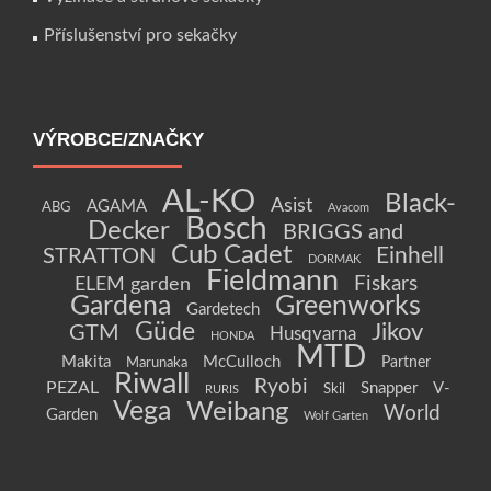
Příslušenství pro sekačky
VÝROBCE/ZNAČKY
AL-KO
Black-
Asist
AGAMA
ABG
Avacom
Bosch
Decker
BRIGGS and
Cub Cadet
Einhell
STRATTON
DORMAK
Fieldmann
Fiskars
ELEM garden
Gardena
Greenworks
Gardetech
Güde
Jikov
GTM
Husqvarna
HONDA
MTD
Makita
McCulloch
Partner
Marunaka
Riwall
Ryobi
PEZAL
Snapper
V-
Skil
RURIS
Vega
Weibang
World
Garden
Wolf Garten