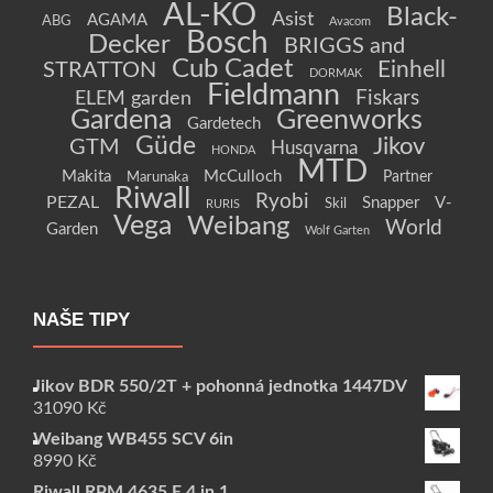
AL-KO
Black-
Asist
AGAMA
ABG
Avacom
Bosch
Decker
BRIGGS and
Cub Cadet
Einhell
STRATTON
DORMAK
Fieldmann
Fiskars
ELEM garden
Gardena
Greenworks
Gardetech
Güde
Jikov
GTM
Husqvarna
HONDA
MTD
Makita
McCulloch
Partner
Marunaka
Riwall
Ryobi
PEZAL
Snapper
V-
Skil
RURIS
Vega
Weibang
World
Garden
Wolf Garten
NAŠE TIPY
Jikov BDR 550/2T + pohonná jednotka 1447DV
31090
Kč
Weibang WB455 SCV 6in
8990
Kč
Riwall RPM 4635 E 4 in 1