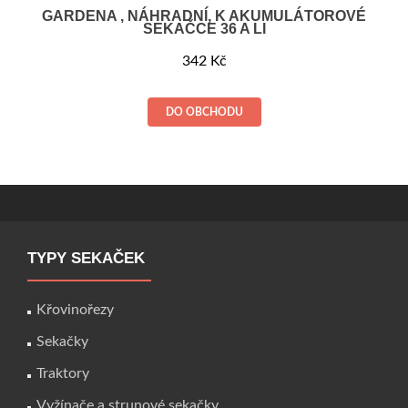
GARDENA , NÁHRADNÍ, K AKUMULÁTOROVÉ
SEKAČCE 36 A LI
342
Kč
DO OBCHODU
TYPY SEKAČEK
Křovinořezy
Sekačky
Traktory
Vyžínače a strunové sekačky