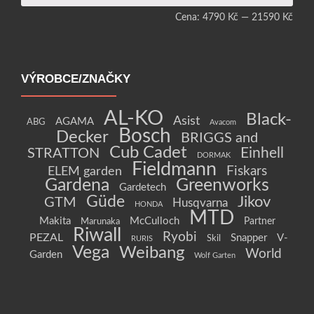
Cena:
4790 Kč
—
21590 Kč
VÝROBCE/ZNAČKY
AL-KO
Black-
Asist
AGAMA
ABG
Avacom
Bosch
Decker
BRIGGS and
Cub Cadet
Einhell
STRATTON
DORMAK
Fieldmann
Fiskars
ELEM garden
Gardena
Greenworks
Gardetech
Güde
Jikov
GTM
Husqvarna
HONDA
MTD
Makita
McCulloch
Partner
Marunaka
Riwall
Ryobi
PEZAL
Snapper
V-
Skil
RURIS
Vega
Weibang
World
Garden
Wolf Garten