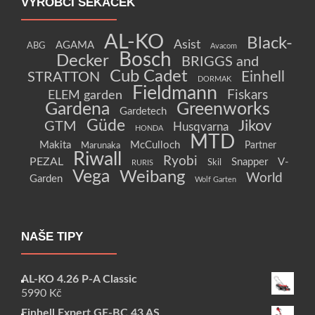
VÝROBCI SEKAČEK
AL-KO
Black-
Asist
AGAMA
ABG
Avacom
Bosch
Decker
BRIGGS and
Cub Cadet
Einhell
STRATTON
DORMAK
Fieldmann
Fiskars
ELEM garden
Gardena
Greenworks
Gardetech
Güde
Jikov
GTM
Husqvarna
HONDA
MTD
Makita
McCulloch
Partner
Marunaka
Riwall
Ryobi
PEZAL
Snapper
V-
Skil
RURIS
Vega
Weibang
World
Garden
Wolf Garten
NAŠE TIPY
AL-KO 4.26 P-A Classic
5990
Kč
Einhell Expert GE-BC 43 AS