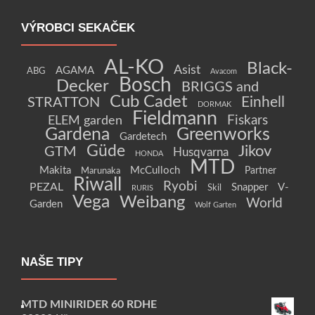
VÝROBCI SEKAČEK
AL-KO
Black-
Asist
AGAMA
ABG
Avacom
Bosch
Decker
BRIGGS and
Cub Cadet
Einhell
STRATTON
DORMAK
Fieldmann
Fiskars
ELEM garden
Gardena
Greenworks
Gardetech
Güde
Jikov
GTM
Husqvarna
HONDA
MTD
Makita
McCulloch
Partner
Marunaka
Riwall
Ryobi
PEZAL
Snapper
V-
Skil
RURIS
Vega
Weibang
World
Garden
Wolf Garten
NAŠE TIPY
MTD MINIRIDER 60 RDHE