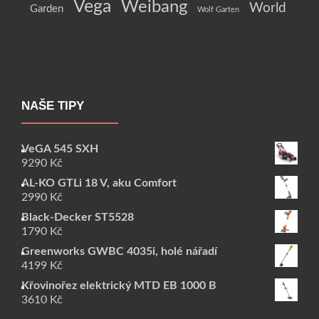
Vega
Weibang
World
Garden
Wolf Garten
NAŠE TIPY
VeGA 545 SXH
9290
Kč
AL-KO GTLi 18 V, aku Comfort
2990
Kč
Black-Decker ST5528
1790
Kč
Greenworks GWBC 4035i, holé nářadí
4199
Kč
Křovinořez elektrický MTD EB 1000 B
3610
Kč