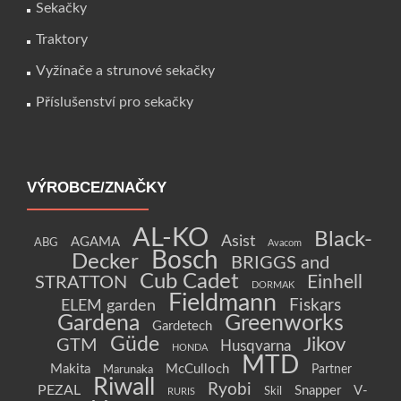
Sekačky
Traktory
Vyžínače a strunové sekačky
Příslušenství pro sekačky
VÝROBCE/ZNAČKY
AL-KO
Black-
Asist
AGAMA
ABG
Avacom
Bosch
Decker
BRIGGS and
Cub Cadet
Einhell
STRATTON
DORMAK
Fieldmann
Fiskars
ELEM garden
Gardena
Greenworks
Gardetech
Güde
Jikov
GTM
Husqvarna
HONDA
MTD
Makita
McCulloch
Partner
Marunaka
Riwall
Ryobi
PEZAL
Snapper
V-
Skil
RURIS