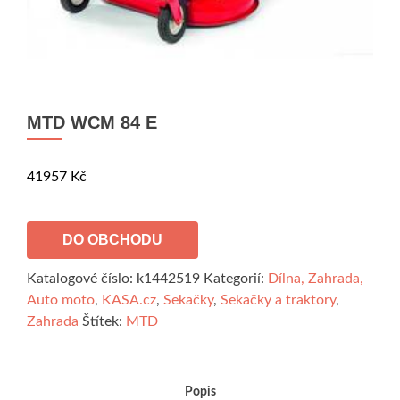
MTD WCM 84 E
41957
Kč
DO OBCHODU
Katalogové číslo:
k1442519
Kategorií:
Dílna, Zahrada,
Auto moto
,
KASA.cz
,
Sekačky
,
Sekačky a traktory
,
Zahrada
Štítek:
MTD
Popis