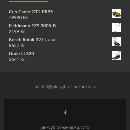
Cub Cadet XT2 PR95
79990
Kč
Fieldmann FZS 3005-B
2499
Kč
Bosch Rotak 32 LI, aku
8657
Kč
Güde LI 320
5641
Kč
michal@jak-vybrat-sekacku.cz
Odkaz Facebook
jak-vybrat-sekacku.cz ©