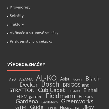
Křovinořezy
Sekačky
Traktory
Vyžínače a strunové sekačky
Příslušenství pro sekačky
VÝROBCE/ZNAČKY
AL-KO
Black-
Asist
AGAMA
ABG
Avacom
Bosch
Decker
BRIGGS and
Cub Cadet
Einhell
STRATTON
DORMAK
Fieldmann
Fiskars
ELEM garden
Gardena
Greenworks
Gardetech
Güde
Jikov
GTM
Husqvarna
HONDA