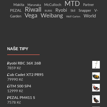
MTD
Makita
McCulloch
Partner
Marunaka
Riwall
Ryobi
PEZAL
Snapper
V-
Skil
RURIS
Vega
Weibang
World
Garden
Wolf Garten
NAŠE TIPY
Ryobi RBC 36X 26B
7859
Kč
Cub Cadet XT2 PR95
79990
Kč
GTM 500 SP4
12999
Kč
PEZAL PM411 S
7578
Kč