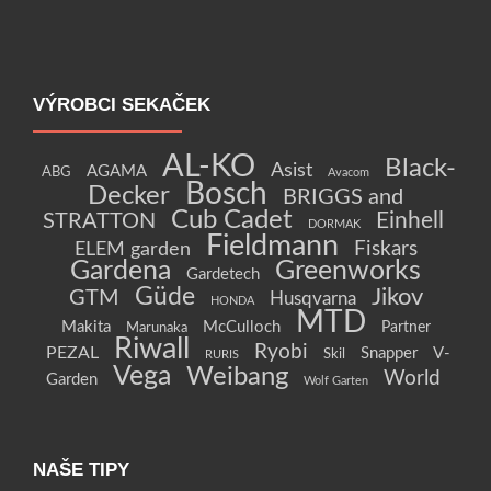
VÝROBCI SEKAČEK
AL-KO
Black-
Asist
AGAMA
ABG
Avacom
Bosch
Decker
BRIGGS and
Cub Cadet
Einhell
STRATTON
DORMAK
Fieldmann
Fiskars
ELEM garden
Gardena
Greenworks
Gardetech
Güde
Jikov
GTM
Husqvarna
HONDA
MTD
Makita
McCulloch
Partner
Marunaka
Riwall
Ryobi
PEZAL
Snapper
V-
Skil
RURIS
Vega
Weibang
World
Garden
Wolf Garten
NAŠE TIPY