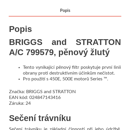
Popis
Popis
BRIGGS and STRATTON
A/C 799579, pěnový žlutý
Tento vynikající pěnový filtr poskytuje první linii
obrany proti destruktivním účinkům nečistot.
Pro použití s 450E, 500E motorů Series ™.
Značka: BRIGGS and STRATTON
EAN kód: 024847143416
Záruka: 24
Sečení trávníku
Sečení trávníku je základní činností při jeho údržbě.