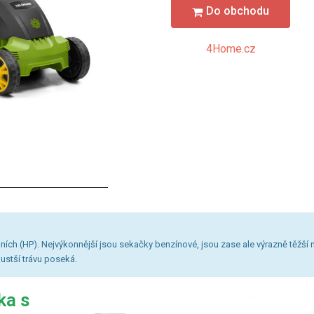
Do obchodu
4Home.cz
ích (HP). Nejvýkonnější jsou sekačky benzínové, jsou zase ale výrazně těžší 
hustší trávu poseká.
ka s