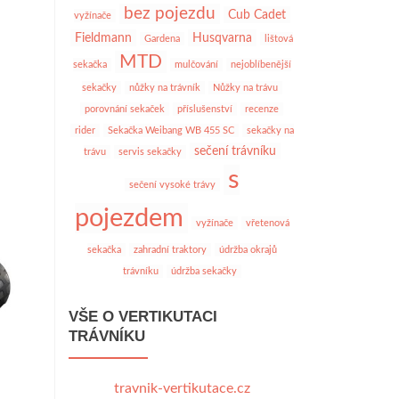
bez pojezdu
Cub Cadet
vyžínače
Fieldmann
Husqvarna
Gardena
lištová
MTD
sekačka
mulčování
nejoblíbenější
sekačky
nůžky na trávník
Nůžky na trávu
porovnání sekaček
příslušenství
recenze
rider
Sekačka Weibang WB 455 SC
sekačky na
sečení trávníku
trávu
servis sekačky
s
sečení vysoké trávy
pojezdem
vyžínače
vřetenová
sekačka
zahradní traktory
údržba okrajů
trávníku
údržba sekačky
VŠE O VERTIKUTACI
TRÁVNÍKU
travnik-vertikutace.cz