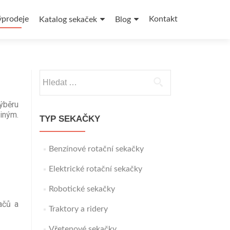
ýprodeje
Kontakt
Katalog sekaček
Blog
výběru
iným.
TYP SEKAČKY
Benzínové rotační sekačky
Elektrické rotační sekačky
Robotické sekačky
ačů a
Traktory a ridery
Vřetenové sekačky