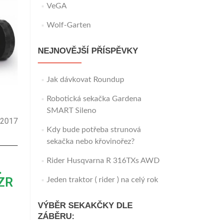
VeGA
Wolf-Garten
NEJNOVĚJŠÍ PŘÍSPĚVKY
Jak dávkovat Roundup
Robotická sekačka Gardena
SMART Sileno
4.2017
Kdy bude potřeba strunová
sekačka nebo křovinořez?
Rider Husqvarna R 316TXs AWD
.
FZR
Jeden traktor ( rider ) na celý rok
VÝBĚR SEKAKČKY DLE
ZÁBĚRU: