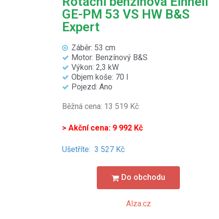
Rotační benzínová Einhell
GE-PM 53 VS HW B&S
Expert
Záběr: 53 cm
Motor: Benzínový B&S
Výkon: 2,3 kW
Objem koše: 70 l
Pojezd: Ano
Běžná cena: 13 519 Kč
> Akční cena: 9 992 Kč
Ušetříte:
3 527 Kč
Do obchodu
Alza.cz