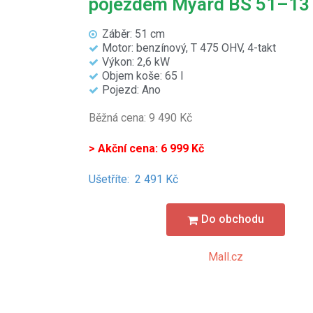
pojezdem Myard BS 51–13
Záběr: 51 cm
Motor: benzínový, T 475 OHV, 4-takt
Výkon: 2,6 kW
Objem koše: 65 l
Pojezd: Ano
Běžná cena: 9 490 Kč
> Akční cena: 6 999 Kč
Ušetříte:
2 491 Kč
Do obchodu
Mall.cz