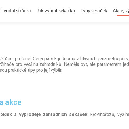
Úvodní stránka
Jak vybrat sekačku
Typy sekaček
Akce, v
u
? Ano, proč ne! Cena patří k jednomu z hlavních parametrů při 
yžínače pro většinu zahradníků. Neměla byt, ale parametrem jed
jsou praktické tipy pro její výběr.
 a akce
abídek a výprodeje zahradních sekaček
, křovinořezů, vyžín