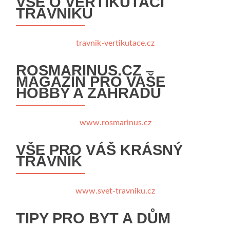
VŠE O VERTIKUTACI
TRÁVNÍKU
travnik-vertikutace.cz
ROSMARINUS.CZ –
MAGAZÍN PRO VAŠE
HOBBY A ZAHRADU
www.rosmarinus.cz
VŠE PRO VÁŠ KRÁSNÝ
TRÁVNÍK
www.svet-travniku.cz
TIPY PRO BYT A DŮM