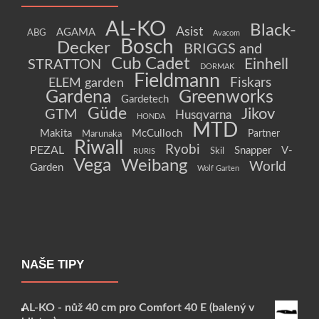
AL-KO
Black-
Asist
AGAMA
ABG
Avacom
Bosch
Decker
BRIGGS and
Cub Cadet
Einhell
STRATTON
DORMAK
Fieldmann
Fiskars
ELEM garden
Gardena
Greenworks
Gardetech
Güde
Jikov
GTM
Husqvarna
HONDA
MTD
Makita
McCulloch
Partner
Marunaka
Riwall
Ryobi
PEZAL
Snapper
V-
Skil
RURIS
Vega
Weibang
World
Garden
Wolf Garten
NAŠE TIPY
AL-KO - nůž 40 cm pro Comfort 40 E (balený v