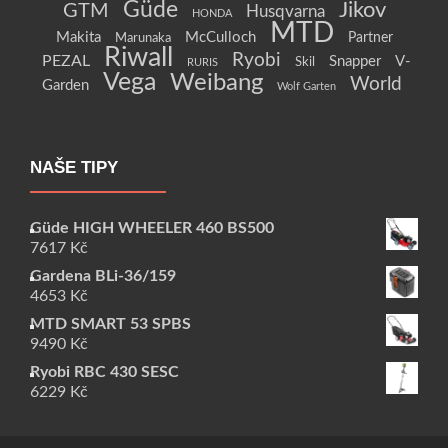
Güde
Jikov
GTM
Husqvarna
HONDA
MTD
Makita
McCulloch
Partner
Marunaka
Riwall
Ryobi
PEZAL
Snapper
V-
Skil
RURIS
Vega
Weibang
World
Garden
Wolf Garten
NAŠE TIPY
Güde HIGH WHEELER 460 BS500
7617
Kč
Gardena BLi-36/159
4653
Kč
MTD SMART 53 SPBS
9490
Kč
Ryobi RBC 430 SESC
6229
Kč