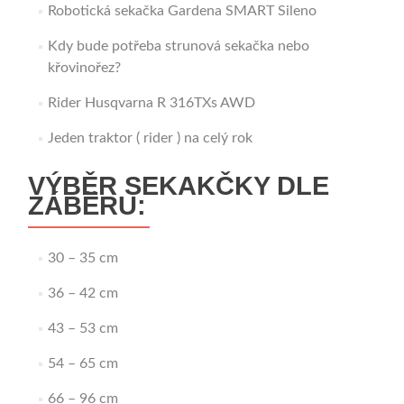
Robotická sekačka Gardena SMART Sileno
Kdy bude potřeba strunová sekačka nebo
křovinořez?
Rider Husqvarna R 316TXs AWD
Jeden traktor ( rider ) na celý rok
VÝBĚR SEKAKČKY DLE
ZÁBĚRU:
30 – 35 cm
36 – 42 cm
43 – 53 cm
54 – 65 cm
66 – 96 cm