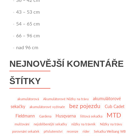
36 – 42 cm
43 – 53 cm
54 – 65 cm
66 – 96 cm
nad 96 cm
NEJNOVĚJŠÍ KOMENTÁŘE
ŠTÍTKY
akumulátorové
akumulátorová
Akumulátorové Nůžky na trávu
bez pojezdu
sekačky
Cub Cadet
akumulátorové vyžínače
MTD
Fieldmann
Husqvarna
Gardena
lištová sekačka
mulčování
nejoblíbenější sekačky
nůžky na trávník
Nůžky na trávu
porovnání sekaček
příslušenství
recenze
rider
Sekačka Weibang WB