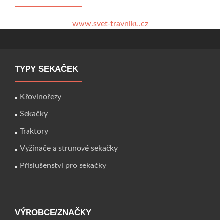
www.svet-travniku.cz
TYPY SEKAČEK
Křovinořezy
Sekačky
Traktory
Vyžínače a strunové sekačky
Příslušenství pro sekačky
VÝROBCE/ZNAČKY