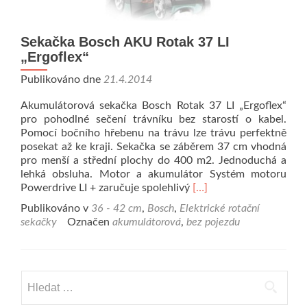
Sekačka Bosch AKU Rotak 37 LI
„Ergoflex“
Publikováno dne
21.4.2014
Akumulátorová sekačka Bosch Rotak 37 LI „Ergoflex“
pro pohodlné sečení trávníku bez starostí o kabel.
Pomocí bočního hřebenu na trávu lze trávu perfektně
posekat až ke kraji. Sekačka se záběrem 37 cm vhodná
pro menší a střední plochy do 400 m2. Jednoduchá a
lehká obsluha. Motor a akumulátor Systém motoru
Přečíst si víc oSekačka
Powerdrive LI + zaručuje spolehlivý
[…]
Publikováno v
36 - 42 cm
,
Bosch
,
Elektrické rotační
sekačky
Označen
akumulátorová
,
bez pojezdu
Vyhledávání