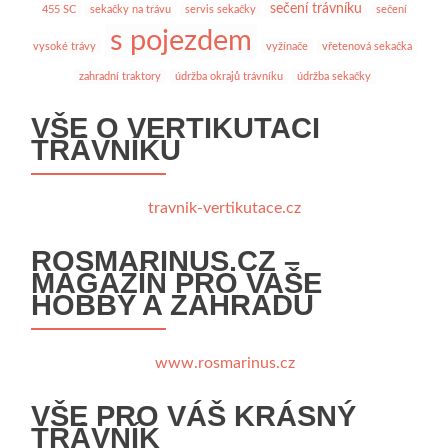
sečení trávníku
455 SC
sekačky na trávu
servis sekačky
sečení
s pojezdem
vysoké trávy
vyžínače
vřetenová sekačka
zahradní traktory
údržba okrajů trávníku
údržba sekačky
VŠE O VERTIKUTACI
TRÁVNÍKU
travnik-vertikutace.cz
ROSMARINUS.CZ –
MAGAZÍN PRO VAŠE
HOBBY A ZAHRADU
www.rosmarinus.cz
VŠE PRO VÁŠ KRÁSNÝ
TRÁVNÍK