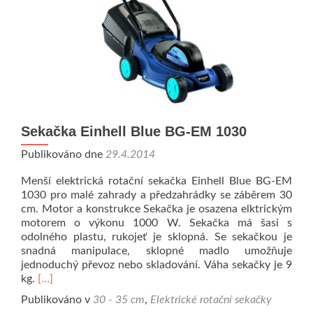
Sekačka Einhell Blue BG-EM 1030
Publikováno dne
29.4.2014
Menší elektrická rotační sekačka Einhell Blue BG-EM
1030 pro malé zahrady a předzahrádky se záběrem 30
cm. Motor a konstrukce Sekačka je osazena elktrickým
motorem o výkonu 1000 W. Sekačka má šasi s
odolného plastu, rukojeť je sklopná. Se sekačkou je
snadná manipulace, sklopné madlo umožňuje
jednoduchý převoz nebo skladování. Váha sekačky je 9
Přečíst si víc oSekačka Einhell Blue BG-EM 1030
kg.
[…]
Publikováno v
30 - 35 cm
,
Elektrické rotační sekačky