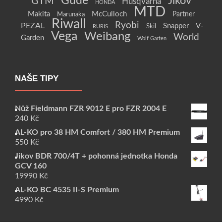
Güde
Jikov
GTM
Husqvarna
HONDA
MTD
Makita
McCulloch
Partner
Marunaka
Riwall
Ryobi
PEZAL
Snapper
V-
Skil
RURIS
Vega
Weibang
World
Garden
Wolf Garten
NAŠE TIPY
Nůž Fieldmann FZR 9012 E pro FZR 2004 E
240
Kč
AL-KO pro 38 HM Comfort / 380 HM Premium
550
Kč
Jikov BDR 700/4T + pohonná jednotka Honda
GCV 160
19990
Kč
AL-KO BC 4535 II-S Premium
4990
Kč