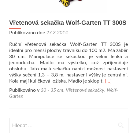
Vřetenová sekačka Wolf-Garten TT 300S
Publikováno dne
27.3.2014
Ruční vřetenová sekačka Wolf-Garten TT 300S je
ideální pro menší plochy trávníku do 100 m2. Má záběr
30 cm. Manipulace se sekačkou je velmi lehká a
jednoduchá. Madlo má výstelku, což zpříjemňuje
obsluhu. Tato malá sekačka nabízí možnost nastavení
výšky sečení 1,3 – 3,8 m, nastavení výšky je centrální.
Přečíst si víc
Kola mají kuličková ložiska. Madlo je sklopit,
[…]
Publikováno v
30 - 35 cm
,
Vřetenové sekačky
,
Wolf-
Garten
Vyhledávání