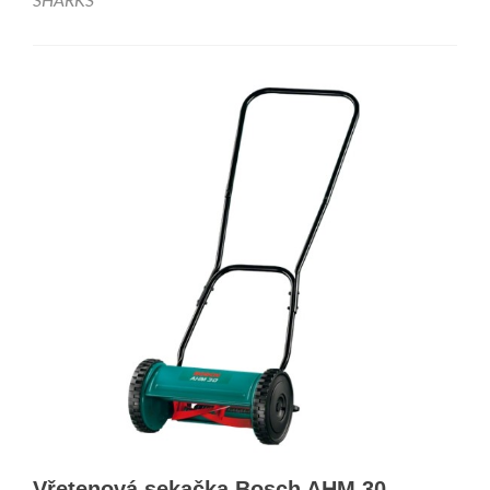
SHARKS
Vřetenová sekačka Bosch AHM 30