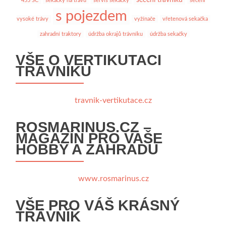
455 SC
sekačky na trávu
servis sekačky
sečení
s pojezdem
vysoké trávy
vyžínače
vřetenová sekačka
zahradní traktory
údržba okrajů trávníku
údržba sekačky
VŠE O VERTIKUTACI
TRÁVNÍKU
travnik-vertikutace.cz
ROSMARINUS.CZ –
MAGAZÍN PRO VAŠE
HOBBY A ZAHRADU
www.rosmarinus.cz
VŠE PRO VÁŠ KRÁSNÝ
TRÁVNÍK