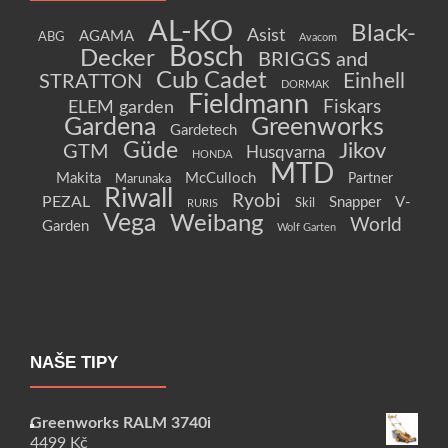
AL-KO
Black-
Asist
AGAMA
ABG
Avacom
Bosch
Decker
BRIGGS and
Cub Cadet
Einhell
STRATTON
DORMAK
Fieldmann
Fiskars
ELEM garden
Gardena
Greenworks
Gardetech
Güde
Jikov
GTM
Husqvarna
HONDA
MTD
Makita
McCulloch
Partner
Marunaka
Riwall
Ryobi
PEZAL
Snapper
V-
Skil
RURIS
Vega
Weibang
World
Garden
Wolf Garten
NAŠE TIPY
Greenworks RALM 3740i
4499
Kč