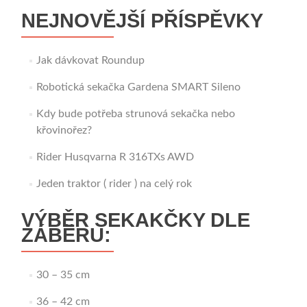
NEJNOVĚJŠÍ PŘÍSPĚVKY
Jak dávkovat Roundup
Robotická sekačka Gardena SMART Sileno
Kdy bude potřeba strunová sekačka nebo
křovinořez?
Rider Husqvarna R 316TXs AWD
Jeden traktor ( rider ) na celý rok
VÝBĚR SEKAKČKY DLE
ZÁBĚRU:
30 – 35 cm
36 – 42 cm