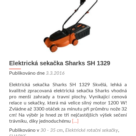
Elektrická sekačka Sharks SH 1329
Publikováno dne
3.3.2016
Elektrická sekačka Sharks SH 1329 Skvělá, lehká a
kvalitně zpracovaná elektrická sekačka Sharks vhodná
pro menší zahrady a travní plochy. Vynikající cenová
relace u sekačky, která má velice silný motor 1200 W!
Zvládne až 3300 otáček za minutu při průměru nože 32
cm! Na výběr je hned ze tří nejčastějších výšek sečení
Přečíst si víc oElektrická sek
trávníku, díky jednoduchému
[…]
Publikováno v
30 - 35 cm
,
Elektrické rotační sekačky
,