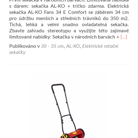
První sekačka v národních barvách. Limitovaná nabídka
s dárem: sekačka AL-KO + tričko zdarma. Elektrická
sekačka AL-KO Fans 34 E Comfort se záběrem 34 cm
pro údržbu menších a středních trávníků do 350 m2.
Tichá, lehká a velmi snadno ovladatelná sekačka.
Zbavte zahradu stereotypu a využijte této zajímavé
Přečíst
limitované nabídky: Sekačka v národních barvách +
[…]
Publikováno v
30 - 35 cm
,
AL-KO
,
Elektrické rotační
sekačky