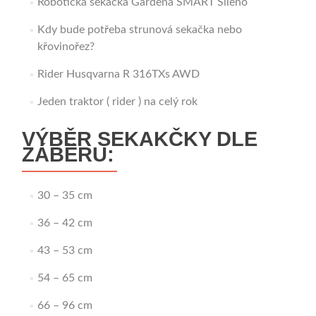
Robotická sekačka Gardena SMART Sileno
Kdy bude potřeba strunová sekačka nebo
křovinořez?
Rider Husqvarna R 316TXs AWD
Jeden traktor ( rider ) na celý rok
VÝBĚR SEKAKČKY DLE
ZÁBĚRU:
30 – 35 cm
36 – 42 cm
43 – 53 cm
54 – 65 cm
66 – 96 cm