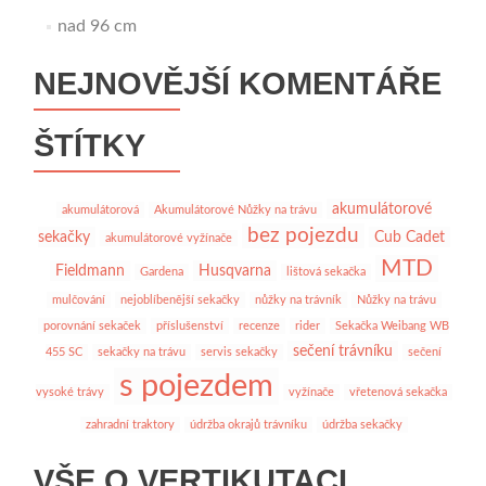
nad 96 cm
NEJNOVĚJŠÍ KOMENTÁŘE
ŠTÍTKY
akumulátorové
akumulátorová
Akumulátorové Nůžky na trávu
bez pojezdu
sekačky
Cub Cadet
akumulátorové vyžínače
MTD
Fieldmann
Husqvarna
Gardena
lištová sekačka
mulčování
nejoblíbenější sekačky
nůžky na trávník
Nůžky na trávu
porovnání sekaček
příslušenství
recenze
rider
Sekačka Weibang WB
sečení trávníku
455 SC
sekačky na trávu
servis sekačky
sečení
s pojezdem
vysoké trávy
vyžínače
vřetenová sekačka
zahradní traktory
údržba okrajů trávníku
údržba sekačky
VŠE O VERTIKUTACI