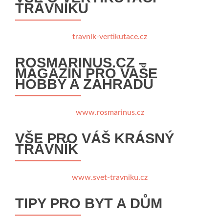
TRÁVNÍKU
travnik-vertikutace.cz
ROSMARINUS.CZ –
MAGAZÍN PRO VAŠE
HOBBY A ZAHRADU
www.rosmarinus.cz
VŠE PRO VÁŠ KRÁSNÝ
TRÁVNÍK
www.svet-travniku.cz
TIPY PRO BYT A DŮM