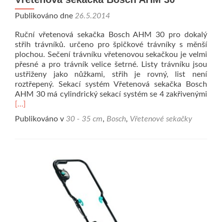
Publikováno dne
26.5.2014
Ruční vřetenová sekačka Bosch AHM 30 pro dokalý
střih trávníků. určeno pro špičkové trávníky s měnší
plochou. Sečení trávníku vřetenovou sekačkou je velmi
přesné a pro trávník velice šetrné. Listy trávníku jsou
ustřiženy jako nůžkami, střih je rovný, list není
roztřepený. Sekací systém Vřetenová sekačka Bosch
Přeč
AHM 30 má cylindrický sekací systém se 4 zakřivenými
[…]
Publikováno v
30 - 35 cm
,
Bosch
,
Vřetenové sekačky