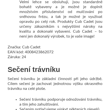
Velmi lehce se obsluhují, jsou standardně
bohatě vybaveny a je možné je doplnit
množstvím příslušenství od mulčování po
sněhovou frézu, a tak je možné je využívat
opravdu po celý rok. Produkty Cub Cadet jsou
určeny zákazníkům s nejvyššími nároky na
kvalitu a dokonalé vybavení. Cub Cadet – to
není jen dokonalý výrobek, to je vaše image!
Značka: Cub Cadet
EAN kód: 4008423862072
Záruka: 24
Sečení trávníku
Sečení trávníku je základní činností při jeho údržbě.
Cílem sečení je zachovat jednotnou výšku okrasného
trávníku na celé ploše.
Sečení trávníku podporuje odnožování trávníku,
a tím jeho zahušťování.
Sečením potlačujeme výskyt některých plevelů