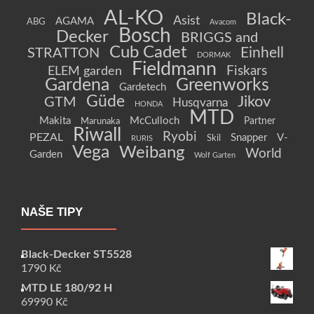
AL-KO
Black-
Asist
AGAMA
ABG
Avacom
Bosch
Decker
BRIGGS and
Cub Cadet
Einhell
STRATTON
DORMAK
Fieldmann
Fiskars
ELEM garden
Gardena
Greenworks
Gardetech
Güde
Jikov
GTM
Husqvarna
HONDA
MTD
Makita
McCulloch
Partner
Marunaka
Riwall
Ryobi
PEZAL
Snapper
V-
Skil
RURIS
Vega
Weibang
World
Garden
Wolf Garten
NAŠE TIPY
Black-Decker ST5528
1790
Kč
MTD LE 180/92 H
69990
Kč