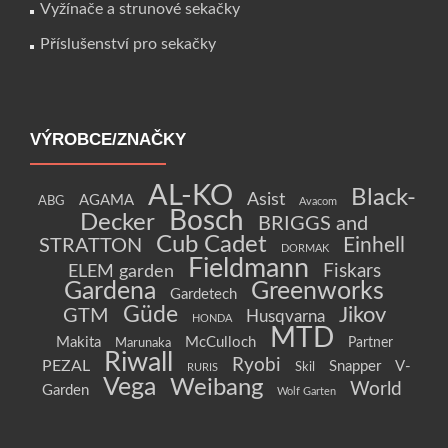
Vyžínače a strunové sekačky
Příslušenství pro sekačky
VÝROBCE/ZNAČKY
AL-KO
Black-
Asist
AGAMA
ABG
Avacom
Bosch
Decker
BRIGGS and
Cub Cadet
Einhell
STRATTON
DORMAK
Fieldmann
Fiskars
ELEM garden
Gardena
Greenworks
Gardetech
Güde
Jikov
GTM
Husqvarna
HONDA
MTD
Makita
McCulloch
Partner
Marunaka
Riwall
Ryobi
PEZAL
Snapper
V-
Skil
RURIS
Vega
Weibang
World
Garden
Wolf Garten