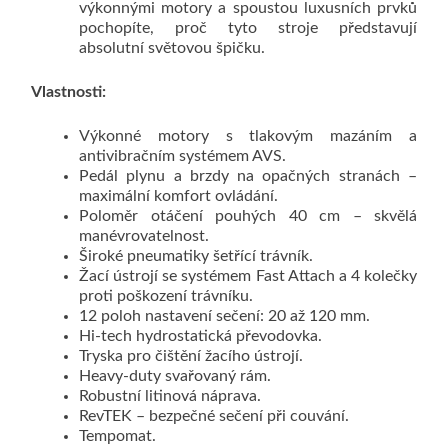
výkonnými motory a spoustou luxusních prvků
pochopíte, proč tyto stroje představují
absolutní světovou špičku.
Vlastnosti:
Výkonné motory s tlakovým mazáním a
antivibračním systémem AVS.
Pedál plynu a brzdy na opačných stranách –
maximální komfort ovládání.
Poloměr otáčení pouhých 40 cm – skvělá
manévrovatelnost.
Široké pneumatiky šetřící trávník.
Žací ústrojí se systémem Fast Attach a 4 kolečky
proti poškození trávníku.
12 poloh nastavení sečení: 20 až 120 mm.
Hi-tech hydrostatická převodovka.
Tryska pro čištění žacího ústrojí.
Heavy-duty svařovaný rám.
Robustní litinová náprava.
RevTEK – bezpečné sečení při couvání.
Tempomat.