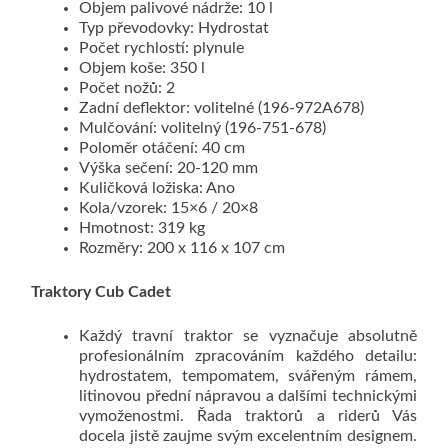
Objem palivové nádrže: 10 l
Typ převodovky: Hydrostat
Počet rychlostí: plynule
Objem koše: 350 l
Počet nožů: 2
Zadní deflektor: volitelné (196-972A678)
Mulčování: volitelný (196-751-678)
Poloměr otáčení: 40 cm
Výška sečení: 20-120 mm
Kuličková ložiska: Ano
Kola/vzorek: 15×6 / 20×8
Hmotnost: 319 kg
Rozměry: 200 x 116 x 107 cm
Traktory Cub Cadet
Každý travní traktor se vyznačuje absolutně
profesionálním zpracováním každého detailu:
hydrostatem, tempomatem, svářeným rámem,
litinovou přední nápravou a dalšími technickými
vymoženostmi. Řada traktorů a riderů Vás
docela jistě zaujme svým excelentním designem.