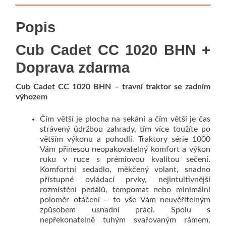
Popis
Cub Cadet CC 1020 BHN +
Doprava zdarma
Cub Cadet CC 1020 BHN – travní traktor se zadním
výhozem
Čím větší je plocha na sekání a čím větší je čas
strávený údržbou zahrady, tím více toužíte po
větším výkonu a pohodlí. Traktory série 1000
Vám přinesou neopakovatelný komfort a výkon
ruku v ruce s prémiovou kvalitou sečení.
Komfortní sedadlo, měkčený volant, snadno
přístupné ovládací prvky, nejintuitivnější
rozmístění pedálů, tempomat nebo minimální
poloměr otáčení – to vše Vám neuvěřitelným
způsobem usnadní práci. Spolu s
nepřekonatelně tuhým svařovaným rámem,