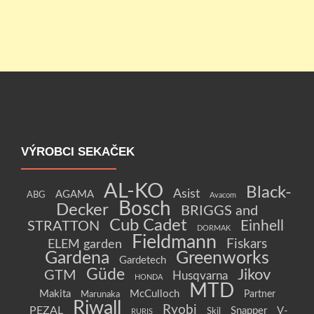
VÝROBCI SEKAČEK
AL-KO
Black-
Asist
AGAMA
ABG
Avacom
Bosch
Decker
BRIGGS and
Cub Cadet
Einhell
STRATTON
DORMAK
Fieldmann
Fiskars
ELEM garden
Gardena
Greenworks
Gardetech
Güde
Jikov
GTM
Husqvarna
HONDA
MTD
Makita
McCulloch
Partner
Marunaka
Riwall
Ryobi
PEZAL
Snapper
V-
Skil
RURIS