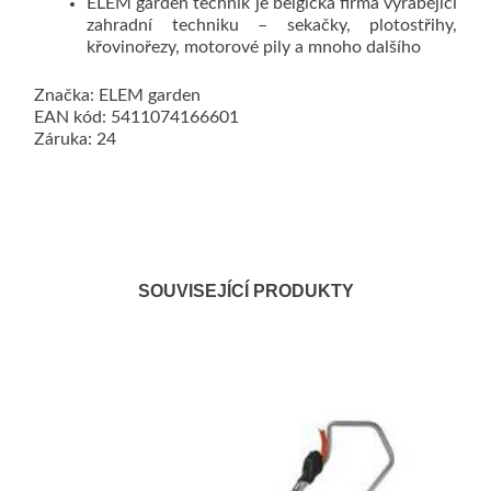
ELEM garden technik je belgická firma vyrábějící
zahradní techniku – sekačky, plotostřihy,
křovinořezy, motorové pily a mnoho dalšího
Značka: ELEM garden
EAN kód: 5411074166601
Záruka: 24
SOUVISEJÍCÍ PRODUKTY