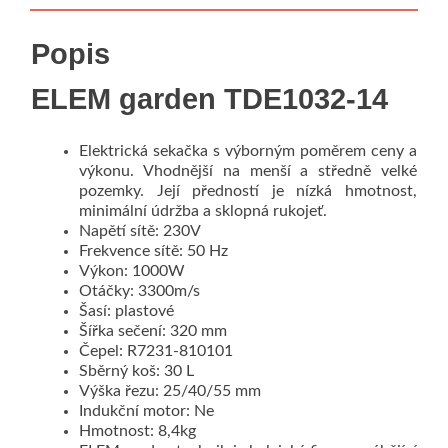
Popis
ELEM garden TDE1032-14
Elektrická sekačka s výborným poměrem ceny a
výkonu. Vhodnější na menší a středně velké
pozemky. Její předností je nízká hmotnost,
minimální údržba a sklopná rukojeť.
Napětí sítě: 230V
Frekvence sítě: 50 Hz
Výkon: 1000W
Otáčky: 3300m/s
Šasí: plastové
Šířka sečení: 320 mm
Čepel: R7231-810101
Sběrný koš: 30 L
Výška řezu: 25/40/55 mm
Indukční motor: Ne
Hmotnost: 8,4kg