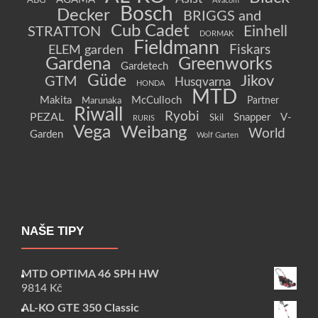
ABG
Avacom
Bosch
Decker
BRIGGS and
Cub Cadet
Einhell
STRATTON
DORMAK
Fieldmann
Fiskars
ELEM garden
Gardena
Greenworks
Gardetech
Güde
Jikov
GTM
Husqvarna
HONDA
MTD
Makita
McCulloch
Partner
Marunaka
Riwall
Ryobi
PEZAL
Snapper
V-
Skil
RURIS
Vega
Weibang
World
Garden
Wolf Garten
NAŠE TIPY
MTD OPTIMA 46 SPH HW
9814
Kč
AL-KO GTE 350 Classic