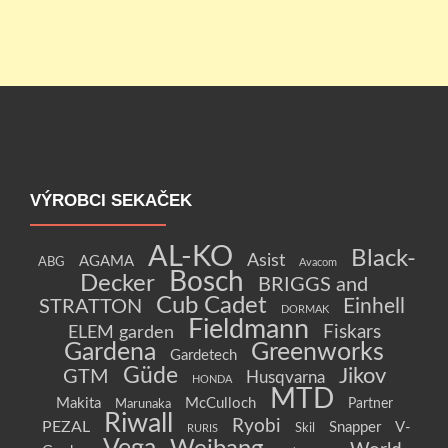
VÝROBCI SEKAČEK
AL-KO
Black-
Asist
AGAMA
ABG
Avacom
Bosch
Decker
BRIGGS and
Cub Cadet
Einhell
STRATTON
DORMAK
Fieldmann
Fiskars
ELEM garden
Gardena
Greenworks
Gardetech
Güde
Jikov
GTM
Husqvarna
HONDA
MTD
Makita
McCulloch
Partner
Marunaka
Riwall
Ryobi
PEZAL
Snapper
V-
Skil
RURIS