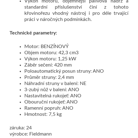
Výkon motoru, objemnější palivová nádrž a
standardní příslušenství činí z tohoto
křovinořezu vhodný nástroj i pro déle trvající
práci v náročných podmínkách.
Technické parametry:
Motor: BENZÍNOVÝ
Objem motoru: 42,3 cm3
Výkon motoru: 1,25 kW
Záběr sečení: 420 mm
Poloautomatický posun struny: ANO
Průměr struny: 2,4 mm
Náhradní struny v balení: NE
3-zubý nůž v balení: ANO
Nastavitelná rukojeť: ANO
Obouruční rukojeť: ANO
Ramenní popruh: ANO
Hmotnost: 7,5 kg
záruka: 24
výrobce: Fieldmann