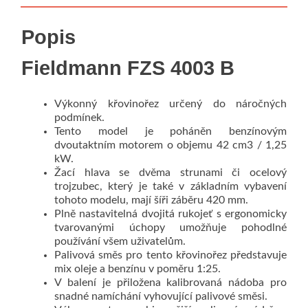
Popis
Fieldmann FZS 4003 B
Výkonný křovinořez určený do náročných
podmínek.
Tento model je poháněn benzínovým
dvoutaktním motorem o objemu 42 cm3 / 1,25
kW.
Žací hlava se dvěma strunami či ocelový
trojzubec, který je také v základním vybavení
tohoto modelu, mají šíři záběru 420 mm.
Plně nastavitelná dvojitá rukojeť s ergonomicky
tvarovanými úchopy umožňuje pohodlné
používání všem uživatelům.
Palivová směs pro tento křovinořez představuje
mix oleje a benzínu v poměru 1:25.
V balení je přiložena kalibrovaná nádoba pro
snadné namíchání vyhovující palivové směsi.