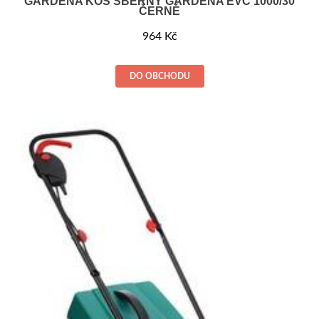
GARDENA KOŠ SBĚRNÝ GARDENA EVC 1000/30
ČERNÉ
964
Kč
DO OBCHODU