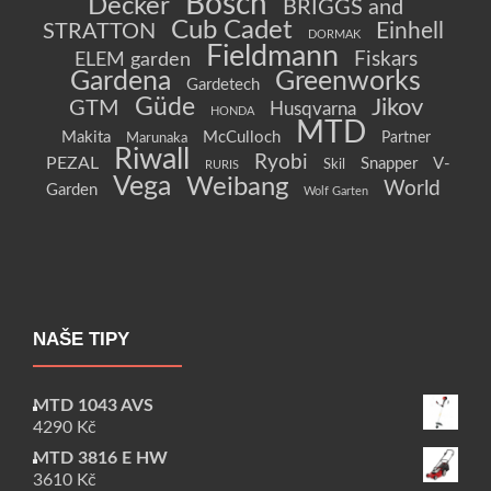
Bosch
Decker
BRIGGS and
Cub Cadet
Einhell
STRATTON
DORMAK
Fieldmann
Fiskars
ELEM garden
Gardena
Greenworks
Gardetech
Güde
Jikov
GTM
Husqvarna
HONDA
MTD
Makita
McCulloch
Partner
Marunaka
Riwall
Ryobi
PEZAL
Snapper
V-
Skil
RURIS
Vega
Weibang
World
Garden
Wolf Garten
NAŠE TIPY
MTD 1043 AVS
4290
Kč
MTD 3816 E HW
3610
Kč