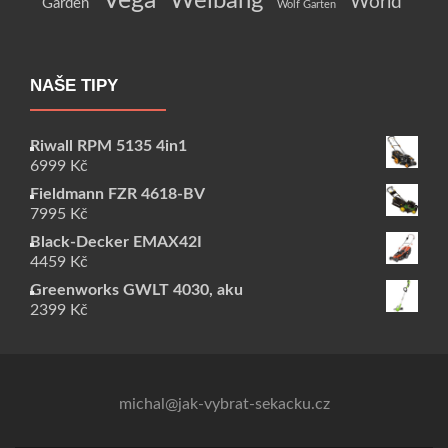
Vega
Weibang
World
Garden
Wolf Garten
NAŠE TIPY
Riwall RPM 5135 4in1
6999
Kč
Fieldmann FZR 4618-BV
7995
Kč
Black-Decker EMAX42I
4459
Kč
Greenworks GWLT 4030, aku
2399
Kč
michal@jak-vybrat-sekacku.cz