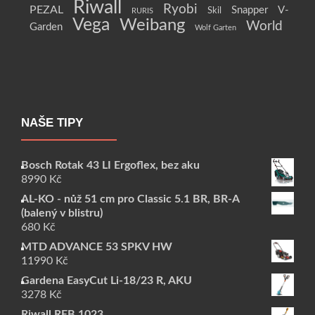
Riwall
Ryobi
PEZAL
Snapper
V-
Skil
RURIS
Vega
Weibang
World
Garden
Wolf Garten
NAŠE TIPY
Bosch Rotak 43 LI Ergoflex, bez aku
8990
Kč
AL-KO - nůž 51 cm pro Classic 5.1 BR, BR-A
(balený v blistru)
680
Kč
MTD ADVANCE 53 SPKV HW
11990
Kč
Gardena EasyCut Li-18/23 R, AKU
3278
Kč
Riwall REB 1023