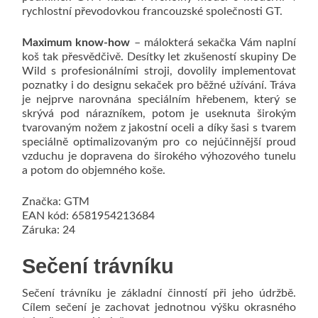
rychlostní převodovkou francouzské společnosti GT.
Maximum know-how
– málokterá sekačka Vám naplní
koš tak přesvědčivě. Desítky let zkušeností skupiny De
Wild s profesionálními stroji, dovolily implementovat
poznatky i do designu sekaček pro běžné užívání. Tráva
je nejprve narovnána speciálním hřebenem, který se
skrývá pod nárazníkem, potom je useknuta širokým
tvarovaným nožem z jakostní oceli a díky šasi s tvarem
speciálně optimalizovaným pro co nejúčinnější proud
vzduchu je dopravena do širokého výhozového tunelu
a potom do objemného koše.
Značka: GTM
EAN kód: 6581954213684
Záruka: 24
Sečení trávníku
Sečení trávníku je základní činností při jeho údržbě.
Cílem sečení je zachovat jednotnou výšku okrasného