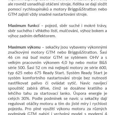
ale rovněž usnadňují otáčení stroje, řidítka se dají složit
pomocí rychloupínáků a motory Briggs&Stratton nebo
GTM zajistí vždy snadné nastartování stroje.
Maximum funkcí
– pojezd, sběr suché i mokré trávy,
sběr suchého i vlhkého listí, mulčování, výhoz bokem a
výhoz zadním deflektorem.
Maximum výkonu
– sekačky jsou vybaveny výkonnými
značkovými motory GTM nebo Briggs&Stratton. Šasi
46 cm má buď motor GTM se sytémem OHV a s
velkým pracovním výkonem 4,0 hp nebo motor B&S
série 500. Šasi 52 cm má nejlepší motory ze série 600,
typ 625 nebo 675 Ready Start. Systém Ready Start je
systém komfortního nastartování stroje bez nutnosti
nastřikovat palivo či ovládat sytič. Navíc navíjecí
spouštěč zabírá dříve, čímž se dosáhne kratšího a
lehčího tahu za startovací lanko. Úspora energie je
celých 30%. Podle podmínek se navíc u sekačky dají
regulovat otáčky motoru a tím do jisté míry i rychlost
pojezdu. Pro plné využití výkonu motoru za různých
podmínek GTM nabízí i vrcholný model s moderní 4