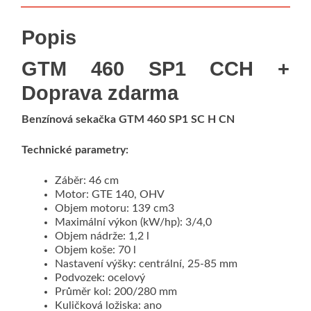
Popis
GTM 460 SP1 CCH +
Doprava zdarma
Benzínová sekačka GTM 460 SP1 SC H CN
Technické parametry:
Záběr: 46 cm
Motor: GTE 140, OHV
Objem motoru: 139 cm3
Maximální výkon (kW/hp): 3/4,0
Objem nádrže: 1,2 l
Objem koše: 70 l
Nastavení výšky: centrální, 25-85 mm
Podvozek: ocelový
Průměr kol: 200/280 mm
Kuličková ložiska: ano