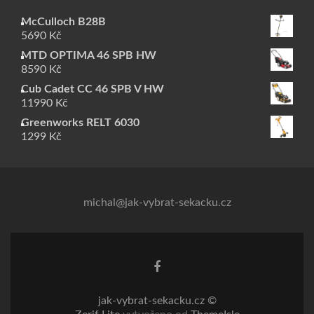
McCulloch B28B
5690
Kč
MTD OPTIMA 46 SPB HW
8590
Kč
Cub Cadet CC 46 SPB V HW
11990
Kč
Greenworks RELT 6030
1299
Kč
michal@jak-vybrat-sekacku.cz
Odkaz Facebook
jak-vybrat-sekacku.cz ©