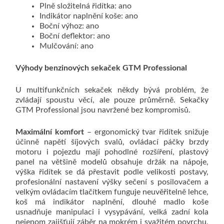
Plně složitelná řidítka: ano
Indikátor naplnění koše: ano
Boční výhoz: ano
Boční deflektor: ano
Mulčování: ano
Výhody benzinových sekaček GTM Professional
U multifunkčních sekaček někdy bývá problém, že
zvládají spoustu věcí, ale pouze průměrně. Sekačky
GTM Professional jsou navržené bez kompromisů.
Maximální komfort
– ergonomický tvar řidítek snižuje
účinně napětí šíjových svalů, ovládací páčky brzdy
motoru i pojezdu mají pohodlné rozšíření, plastový
panel na většině modelů obsahuje držák na nápoje,
výška řidítek se dá přestavit podle velikosti postavy,
profesionální nastavení výšky sečení s posilovačem a
velkým ovládacím tlačítkem funguje neuvěřitelně lehce,
koš má indikátor naplnění, dlouhé madlo koše
usnadňuje manipulaci i vysypávání, velká zadní kola
nejenom zajišťují záběr na mokrém i svažitém povrchu,