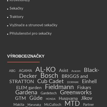
Křovinořezy
Sekačky
Traktory
Vyžínače a strunové sekačky
Příslušenství pro sekačky
VÝROBCE/ZNAČKY
AL-KO
Black-
Asist
AGAMA
ABG
Avacom
Bosch
Decker
BRIGGS and
Cub Cadet
Einhell
STRATTON
DORMAK
Fieldmann
Fiskars
ELEM garden
Gardena
Greenworks
Gardetech
Güde
Jikov
GTM
Husqvarna
HONDA
MTD
Makita
McCulloch
Partner
Marunaka