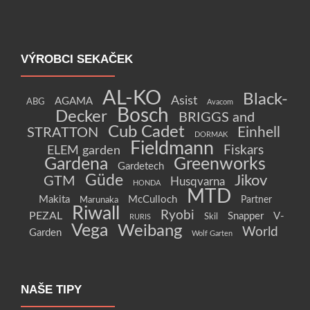
VÝROBCI SEKAČEK
AL-KO
Black-
Asist
AGAMA
ABG
Avacom
Bosch
Decker
BRIGGS and
Cub Cadet
Einhell
STRATTON
DORMAK
Fieldmann
Fiskars
ELEM garden
Gardena
Greenworks
Gardetech
Güde
Jikov
GTM
Husqvarna
HONDA
MTD
Makita
McCulloch
Partner
Marunaka
Riwall
Ryobi
PEZAL
Snapper
V-
Skil
RURIS
Vega
Weibang
World
Garden
Wolf Garten
NAŠE TIPY