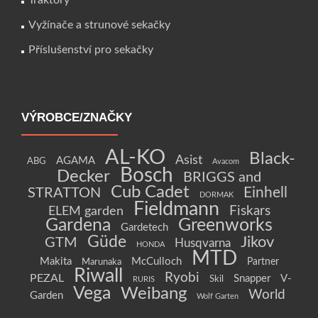
Traktory
Vyžínače a strunové sekačky
Příslušenství pro sekačky
VÝROBCE/ZNAČKY
AL-KO
Black-
Asist
AGAMA
ABG
Avacom
Bosch
Decker
BRIGGS and
Cub Cadet
Einhell
STRATTON
DORMAK
Fieldmann
Fiskars
ELEM garden
Gardena
Greenworks
Gardetech
Güde
Jikov
GTM
Husqvarna
HONDA
MTD
Makita
McCulloch
Partner
Marunaka
Riwall
Ryobi
PEZAL
Snapper
V-
Skil
RURIS
Vega
Weibang
World
Garden
Wolf Garten