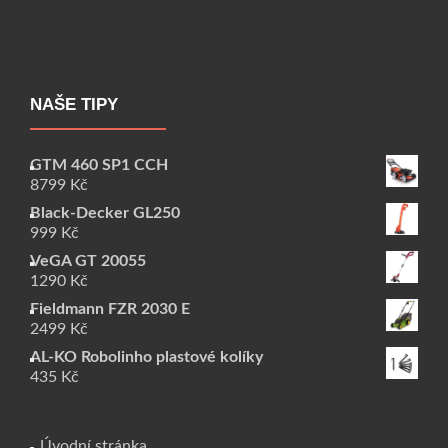
NAŠE TIPY
GTM 460 SP1 CCH
8799
Kč
Black-Decker GL250
999
Kč
VeGA GT 20055
1290
Kč
Fieldmann FZR 2030 E
2499
Kč
AL-KO Robolinho plastové kolíky
435
Kč
Úvodní stránka