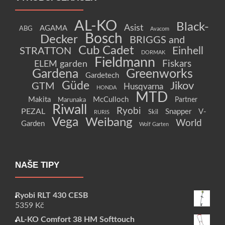
AL-KO
Black-
Asist
AGAMA
ABG
Avacom
Bosch
Decker
BRIGGS and
Cub Cadet
Einhell
STRATTON
DORMAK
Fieldmann
Fiskars
ELEM garden
Gardena
Greenworks
Gardetech
Güde
Jikov
GTM
Husqvarna
HONDA
MTD
Makita
McCulloch
Partner
Marunaka
Riwall
Ryobi
PEZAL
Snapper
V-
Skil
RURIS
Vega
Weibang
World
Garden
Wolf Garten
NAŠE TIPY
Ryobi RLT 430 CESB
5359
Kč
AL-KO Comfort 38 HM Softtouch