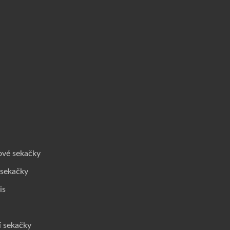
u
ové sekačky
 sekačky
is
í sekačky