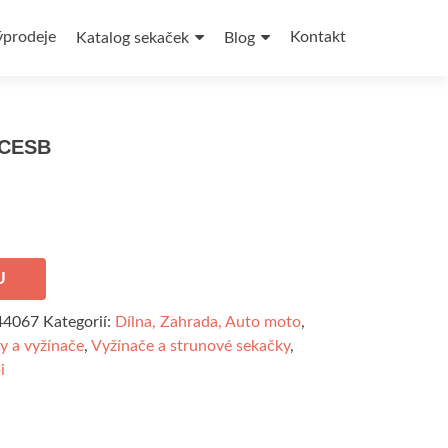
ýprodeje
Kontakt
Katalog sekaček
Blog
 CESB
U
44067
Kategorií:
Dílna, Zahrada, Auto moto
,
y a vyžínače
,
Vyžínače a strunové sekačky
,
i