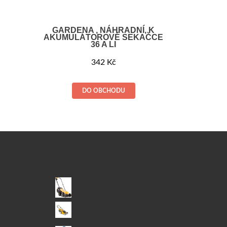
GARDENA , NÁHRADNÍ, K
AKUMULÁTOROVÉ SEKAČCE
36 A LI
342
Kč
DO OBCHODU