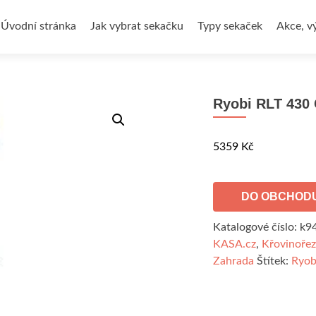
Přejít
k
Úvodní stránka
Jak vybrat sekačku
Typy sekaček
Akce, v
obsahu
webu
Ryobi RLT 430
5359
Kč
DO OBCHOD
Katalogové číslo:
k9
KASA.cz
,
Křovinořez
Zahrada
Štítek:
Ryob