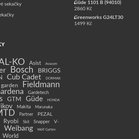
Güde 1101 B (94010)
vé sekačky
2860
Kč
sekačky
Greenworks G24LT30
1499
Kč
KY
AL-KO
Asist
Avacom
Bosch
er
BRIGGS
Cub Cadet
N
DORMAK
Fieldmann
garden
ardena
Gardetech
s
Güde
GTM
HONDA
Jikov
Makita
Marunaka
MTD
PEZAL
Partner
Ryobi
Snapper
V-
Skil
Weibang
Wolf Garten
World