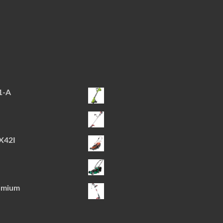
1-A
X42I
emium