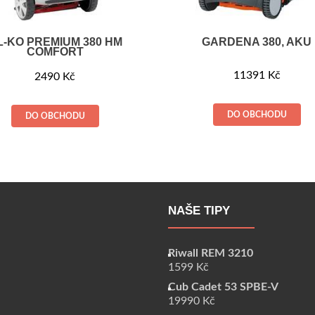
L-KO PREMIUM 380 HM
GARDENA 380, AKU
COMFORT
11391
Kč
2490
Kč
DO OBCHODU
DO OBCHODU
NAŠE TIPY
Riwall REM 3210
1599
Kč
Cub Cadet 53 SPBE-V
19990
Kč