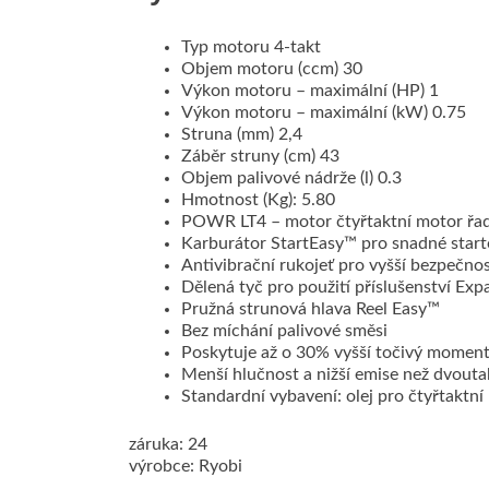
Typ motoru 4-takt
Objem motoru (ccm) 30
Výkon motoru – maximální (HP) 1
Výkon motoru – maximální (kW) 0.75
Struna (mm) 2,4
Záběr struny (cm) 43
Objem palivové nádrže (l) 0.3
Hmotnost (Kg): 5.80
POWR LT4 – motor čtyřtaktní motor řad
Karburátor StartEasy™ pro snadné start
Antivibrační rukojeť pro vyšší bezpečn
Dělená tyč pro použití příslušenství Exp
Pružná strunová hlava Reel Easy™
Bez míchání palivové směsi
Poskytuje až o 30% vyšší točivý moment
Menší hlučnost a nižší emise než dvout
Standardní vybavení: olej pro čtyřtaktní
záruka: 24
výrobce: Ryobi