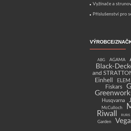
Vyžínače a struno
Příslušenství pro 
VÝROBCE/ZNAČ
AGAMA
ABG
Black-Deck
and STRATTO
Einhell
ELEM 
G
Fiskars
Greenwork
Husqvarna
McCulloch
Riwall
RURIS
Vega
Garden