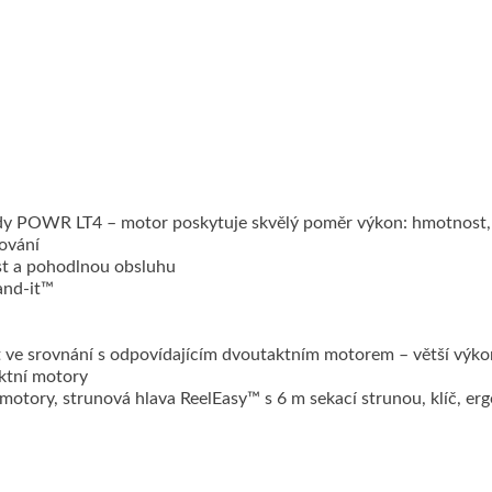
y POWR LT4 – motor poskytuje skvělý poměr výkon: hmotnost, ne
ování
ost a pohodlnou obsluhu
and-it™
 ve srovnání s odpovídajícím dvoutaktním motorem – větší výko
aktní motory
 motory, strunová hlava ReelEasy™ s 6 m sekací strunou, klíč, e