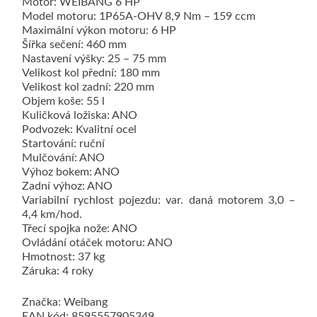
Motor: WEIBANG 6 HP
Model motoru: 1P65A-OHV 8,9 Nm – 159 ccm
Maximální výkon motoru: 6 HP
Šířka sečení: 460 mm
Nastavení výšky: 25 – 75 mm
Velikost kol přední: 180 mm
Velikost kol zadní: 220 mm
Objem koše: 55 l
Kuličková ložiska: ANO
Podvozek: Kvalitní ocel
Startování: ruční
Mulčování: ANO
Výhoz bokem: ANO
Zadní výhoz: ANO
Variabilní rychlost pojezdu: var. daná motorem 3,0 –
4,4 km/hod.
Třecí spojka nože: ANO
Ovládání otáček motoru: ANO
Hmotnost: 37 kg
Záruka: 4 roky
Značka: Weibang
EAN kód: 8595557905349