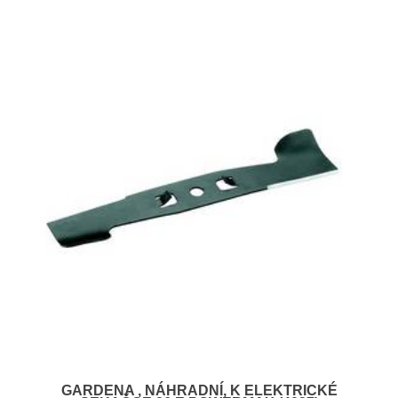
GARDENA , NÁHRADNÍ, K ELEKTRICKÉ