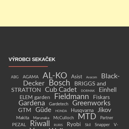
VÝROBCI SEKAČEK
AL-KO
Black-
Asist
AGAMA
ABG
Avacom
Bosch
Decker
BRIGGS and
Cub Cadet
Einhell
STRATTON
DORMAK
Fieldmann
Fiskars
ELEM garden
Gardena
Greenworks
Gardetech
Güde
Jikov
GTM
Husqvarna
HONDA
MTD
Makita
McCulloch
Partner
Marunaka
Riwall
Ryobi
PEZAL
Snapper
V-
Skil
RURIS