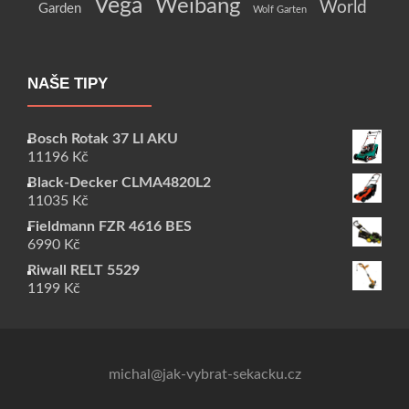
Vega
Weibang
World
Garden
Wolf Garten
NAŠE TIPY
Bosch Rotak 37 LI AKU
11196
Kč
Black-Decker CLMA4820L2
11035
Kč
Fieldmann FZR 4616 BES
6990
Kč
Riwall RELT 5529
1199
Kč
michal@jak-vybrat-sekacku.cz