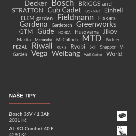
Bosch
Decker
BRIGGS and
Cub Cadet
Einhell
STRATTON
DORMAK
Fieldmann
Fiskars
ELEM garden
Gardena
Greenworks
Gardetech
Güde
Jikov
GTM
Husqvarna
HONDA
MTD
Makita
McCulloch
Partner
Marunaka
Riwall
Ryobi
PEZAL
Snapper
V-
Skil
RURIS
Vega
Weibang
World
Garden
Wolf Garten
NAŠE TIPY
Bosch 36V / 1,3Ah
2031
Kč
AL-KO Comfort 40 E
4290
Kč