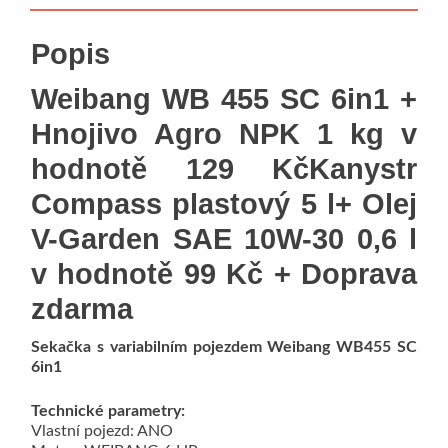
Popis
Weibang WB 455 SC 6in1 +
Hnojivo Agro NPK 1 kg v
hodnotě 129 KčKanystr
Compass plastový 5 l+ Olej
V-Garden SAE 10W-30 0,6 l
v hodnotě 99 Kč + Doprava
zdarma
Sekačka s variabilním pojezdem Weibang WB455 SC
6in1
Technické parametry:
Vlastní pojezd: ANO