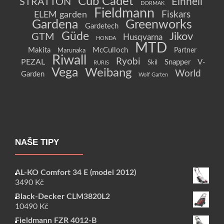
Cub Cadet
Einhell
STRATTON
DORMAK
Fieldmann
Fiskars
ELEM garden
Gardena
Greenworks
Gardetech
Güde
Jikov
GTM
Husqvarna
HONDA
MTD
Makita
McCulloch
Partner
Marunaka
Riwall
Ryobi
PEZAL
Snapper
V-
Skil
RURIS
Vega
Weibang
World
Garden
Wolf Garten
NAŠE TIPY
AL-KO Comfort 34 E (model 2012)
3490
Kč
Black-Decker CLM3820L2
10490
Kč
Fieldmann FZR 4012-B