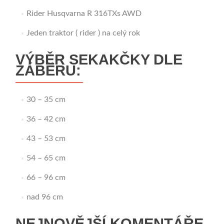
Rider Husqvarna R 316TXs AWD
Jeden traktor ( rider ) na celý rok
VÝBĚR SEKAKČKY DLE
ZÁBĚRU:
30 – 35 cm
36 – 42 cm
43 – 53 cm
54 – 65 cm
66 – 96 cm
nad 96 cm
NEJNOVĚJŠÍ KOMENTÁŘE