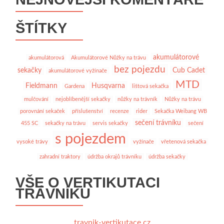
ŠTÍTKY
akumulátorové
akumulátorová
Akumulátorové Nůžky na trávu
bez pojezdu
sekačky
Cub Cadet
akumulátorové vyžínače
MTD
Fieldmann
Husqvarna
Gardena
lištová sekačka
mulčování
nejoblíbenější sekačky
nůžky na trávník
Nůžky na trávu
porovnání sekaček
příslušenství
recenze
rider
Sekačka Weibang WB
sečení trávníku
455 SC
sekačky na trávu
servis sekačky
sečení
s pojezdem
vysoké trávy
vyžínače
vřetenová sekačka
zahradní traktory
údržba okrajů trávníku
údržba sekačky
VŠE O VERTIKUTACI
TRÁVNÍKU
travnik-vertikutace.cz