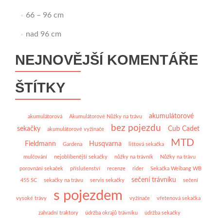
66 – 96 cm
nad 96 cm
NEJNOVĚJŠÍ KOMENTÁŘE
ŠTÍTKY
akumulátorové
akumulátorová
Akumulátorové Nůžky na trávu
bez pojezdu
sekačky
Cub Cadet
akumulátorové vyžínače
MTD
Fieldmann
Husqvarna
Gardena
lištová sekačka
mulčování
nejoblíbenější sekačky
nůžky na trávník
Nůžky na trávu
porovnání sekaček
příslušenství
recenze
rider
Sekačka Weibang WB
sečení trávníku
455 SC
sekačky na trávu
servis sekačky
sečení
s pojezdem
vysoké trávy
vyžínače
vřetenová sekačka
zahradní traktory
údržba okrajů trávníku
údržba sekačky