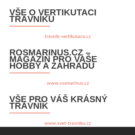
VŠE O VERTIKUTACI
TRÁVNÍKU
travnik-vertikutace.cz
ROSMARINUS.CZ –
MAGAZÍN PRO VAŠE
HOBBY A ZAHRADU
www.rosmarinus.cz
VŠE PRO VÁŠ KRÁSNÝ
TRÁVNÍK
www.svet-travniku.cz