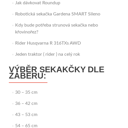
Jak dávkovat Roundup
Robotická sekačka Gardena SMART Sileno
Kdy bude potřeba strunová sekačka nebo
křovinořez?
Rider Husqvarna R 316TXs AWD
Jeden traktor ( rider ) na celý rok
VÝBĚR SEKAKČKY DLE
ZÁBĚRU:
30 – 35 cm
36 – 42 cm
43 – 53 cm
54 – 65 cm