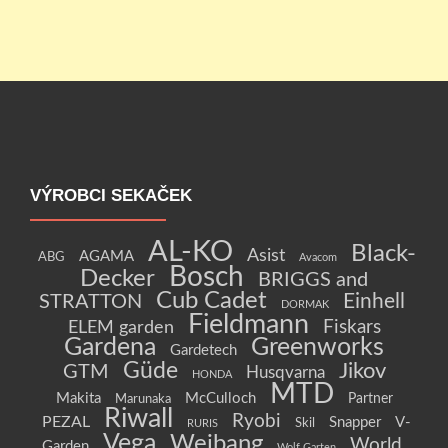
VÝROBCI SEKAČEK
AL-KO
Black-
Asist
AGAMA
ABG
Avacom
Bosch
Decker
BRIGGS and
Cub Cadet
Einhell
STRATTON
DORMAK
Fieldmann
Fiskars
ELEM garden
Gardena
Greenworks
Gardetech
Güde
Jikov
GTM
Husqvarna
HONDA
MTD
Makita
McCulloch
Partner
Marunaka
Riwall
Ryobi
PEZAL
Snapper
V-
Skil
RURIS
Vega
Weibang
World
Garden
Wolf Garten