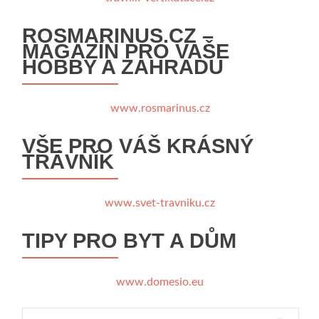
ROSMARINUS.CZ –
MAGAZÍN PRO VAŠE
HOBBY A ZAHRADU
www.rosmarinus.cz
VŠE PRO VÁŠ KRÁSNÝ
TRÁVNÍK
www.svet-travniku.cz
TIPY PRO BYT A DŮM
www.domesio.eu
Vyhledávání