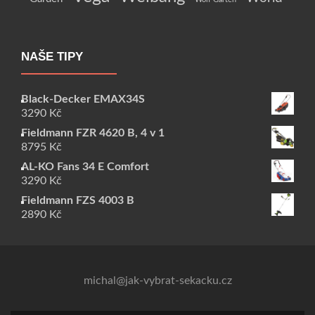
NAŠE TIPY
Black-Decker EMAX34S
3290
Kč
Fieldmann FZR 4620 B, 4 v 1
8795
Kč
AL-KO Fans 34 E Comfort
3290
Kč
Fieldmann FZS 4003 B
2890
Kč
michal@jak-vybrat-sekacku.cz