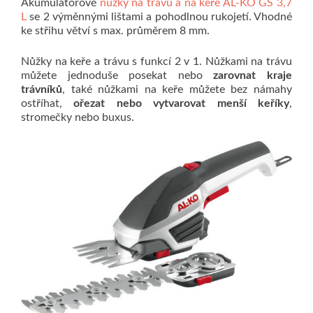
Akumulátorové
nůžky na trávu a na keře AL-KO GS 3,7
L
se 2 výměnnými lištami a pohodlnou rukojetí. Vhodné
ke střihu větví s max. průměrem 8 mm.
Nůžky na keře a trávu s funkcí 2 v 1. Nůžkami na trávu
můžete jednoduše posekat nebo
zarovnat kraje
trávníků
, také nůžkami na keře můžete bez námahy
ostříhat,
ořezat nebo vytvarovat menší keříky
,
stromečky nebo buxus.