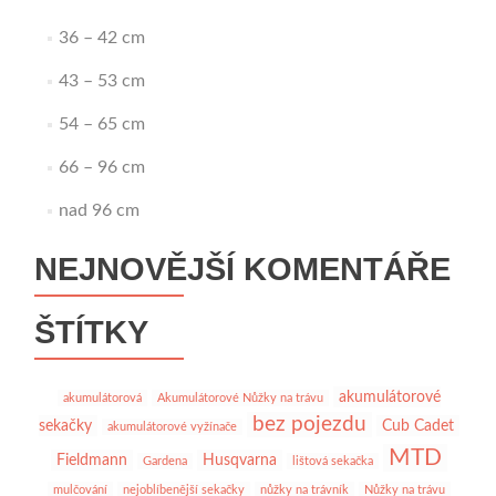
36 – 42 cm
43 – 53 cm
54 – 65 cm
66 – 96 cm
nad 96 cm
NEJNOVĚJŠÍ KOMENTÁŘE
ŠTÍTKY
akumulátorové
akumulátorová
Akumulátorové Nůžky na trávu
bez pojezdu
sekačky
Cub Cadet
akumulátorové vyžínače
MTD
Fieldmann
Husqvarna
Gardena
lištová sekačka
mulčování
nejoblíbenější sekačky
nůžky na trávník
Nůžky na trávu