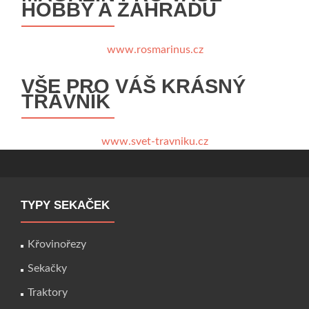
HOBBY A ZAHRADU
www.rosmarinus.cz
VŠE PRO VÁŠ KRÁSNÝ
TRÁVNÍK
www.svet-travniku.cz
TYPY SEKAČEK
Křovinořezy
Sekačky
Traktory