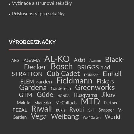
Vyžínače a strunové sekačky
Příslušenství pro sekačky
VÝROBCE/ZNAČKY
AL-KO
Black-
Asist
AGAMA
ABG
Avacom
Bosch
Decker
BRIGGS and
Cub Cadet
Einhell
STRATTON
DORMAK
Fieldmann
Fiskars
ELEM garden
Gardena
Greenworks
Gardetech
Güde
Jikov
GTM
Husqvarna
HONDA
MTD
Makita
McCulloch
Partner
Marunaka
Riwall
Ryobi
PEZAL
Snapper
V-
Skil
RURIS
Vega
Weibang
World
Garden
Wolf Garten