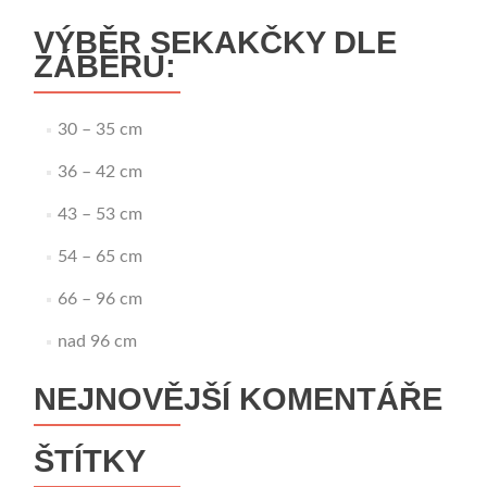
VÝBĚR SEKAKČKY DLE
ZÁBĚRU:
30 – 35 cm
36 – 42 cm
43 – 53 cm
54 – 65 cm
66 – 96 cm
nad 96 cm
NEJNOVĚJŠÍ KOMENTÁŘE
ŠTÍTKY