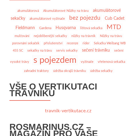
akumulátorové
akumulátorová
Akumulátorové Nůžky na trávu
bez pojezdu
sekačky
Cub Cadet
akumulátorové vyžínače
MTD
Fieldmann
Husqvarna
Gardena
lištová sekačka
mulčování
nejoblíbenější sekačky
nůžky na trávník
Nůžky na trávu
porovnání sekaček
příslušenství
recenze
rider
Sekačka Weibang WB
sečení trávníku
455 SC
sekačky na trávu
servis sekačky
sečení
s pojezdem
vysoké trávy
vyžínače
vřetenová sekačka
zahradní traktory
údržba okrajů trávníku
údržba sekačky
VŠE O VERTIKUTACI
TRÁVNÍKU
travnik-vertikutace.cz
ROSMARINUS.CZ –
MAGAZÍN PRO VAŠE