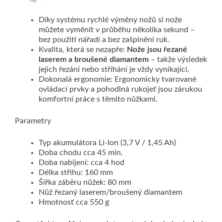
Díky systému rychlé výměny nožů si nože
můžete vyměnit v průběhu několika sekund –
bez použití nářadí a bez zašpinění ruk.
Kvalita, která se nezapře:
Nože jsou řezané
laserem a broušené diamantem
– takže výsledek
jejich řezání nebo stříhání je vždy vynikající.
Dokonalá ergonomie: Ergonomicky tvarované
ovládací prvky a pohodlná rukojeť jsou zárukou
komfortní práce s těmito nůžkami.
Parametry
Typ akumulátora Li-Ion (3,7 V / 1,45 Ah)
Doba chodu cca 45 min.
Doba nabíjení: cca 4 hod
Délka střihu: 160 mm
Šířka záběru nůžek: 80 mm
Nůž řezaný laserem/broušený diamantem
Hmotnosť cca 550 g