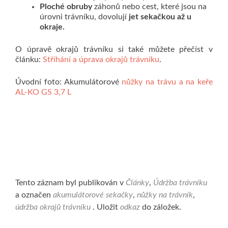
Ploché obruby
záhonů nebo cest, které jsou na
úrovni trávníku, dovolují
jet sekačkou až u
okraje.
O úpravě okrajů trávníku si také můžete přečíst v
článku:
Stříhání a úprava okrajů trávníku
.
Úvodní foto: Akumulátorové
nůžky na trávu a na keře
AL-KO GS 3,7 L
Tento záznam byl publikován v
Články
,
Údržba trávníku
a označen
akumulátorové sekačky
,
nůžky na trávník
,
údržba okrajů trávníku
. Uložit
odkaz
do záložek.