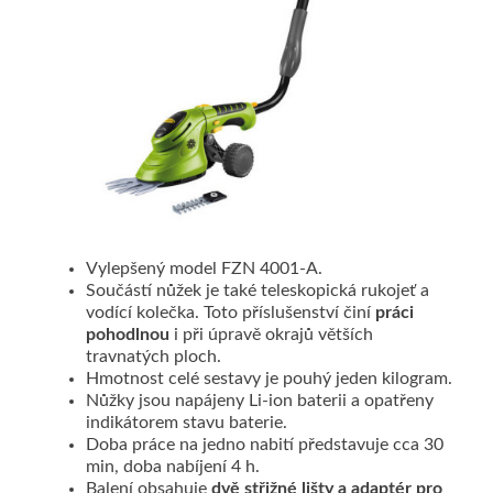
Vylepšený model FZN 4001-A.
Součástí nůžek je také teleskopická rukojeť a
vodící kolečka. Toto příslušenství činí
práci
pohodlnou
i při úpravě okrajů větších
travnatých ploch.
Hmotnost celé sestavy je pouhý jeden kilogram.
Nůžky jsou napájeny Li-ion baterii a opatřeny
indikátorem stavu baterie.
Doba práce na jedno nabití představuje cca 30
min, doba nabíjení 4 h.
Balení obsahuje
dvě střižné lišty a adaptér pro