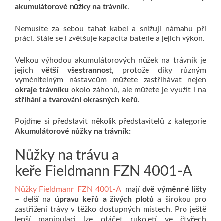
akumulátorové nůžky na trávník
.
Nemusíte za sebou tahat kabel a snižují námahu při
práci. Stále se i zvětšuje kapacita baterie a jejich výkon.
Velkou výhodou akumulátorových nůžek na trávník je
jejich
větší všestrannost
, protože díky různým
vyměnitelným nástavcům můžete zastřihávat nejen
okraje trávníku
okolo záhonů, ale můžete je využít i na
stříhání a tvarování okrasných keřů
.
Pojďme si představit několik představitelů z kategorie
Akumulátorové nůžky na trávník:
Nůžky na trávu a
keře Fieldmann FZN 4001-A
Nůžky Fieldmann FZN 4001-A
mají
dvě výměnné lišty
– delší na
úpravu keřů a živých plotů
a širokou pro
zastřižení trávy v těžko dostupných místech. Pro ještě
lepší manipulaci lze otáčet rukojetí ve čtyřech