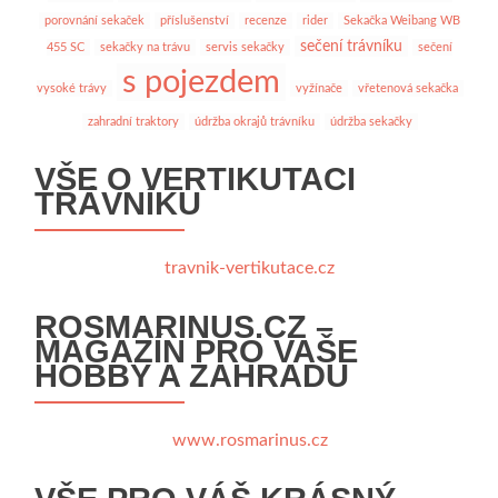
porovnání sekaček
příslušenství
recenze
rider
Sekačka Weibang WB
sečení trávníku
455 SC
sekačky na trávu
servis sekačky
sečení
s pojezdem
vysoké trávy
vyžínače
vřetenová sekačka
zahradní traktory
údržba okrajů trávníku
údržba sekačky
VŠE O VERTIKUTACI
TRÁVNÍKU
travnik-vertikutace.cz
ROSMARINUS.CZ –
MAGAZÍN PRO VAŠE
HOBBY A ZAHRADU
www.rosmarinus.cz