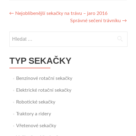
Navigace
←
Nejoblíbenější sekačky na trávu – jaro 2016
Správné sečení trávníku
→
pro
příspěvek
Vyhledávání
TYP SEKAČKY
Benzínové rotační sekačky
Elektrické rotační sekačky
Robotické sekačky
Traktory a ridery
Vřetenové sekačky