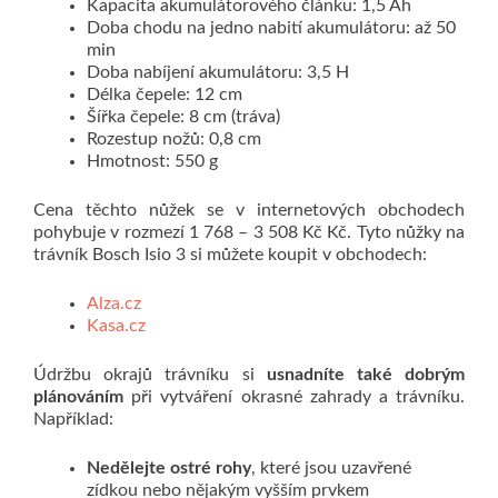
Kapacita akumulátorového článku: 1,5 Ah
Doba chodu na jedno nabití akumulátoru: až 50
min
Doba nabíjení akumulátoru: 3,5 H
Délka čepele: 12 cm
Šířka čepele: 8 cm (tráva)
Rozestup nožů: 0,8 cm
Hmotnost: 550 g
Cena těchto nůžek se v internetových obchodech
pohybuje v rozmezí 1 768 – 3 508 Kč Kč. Tyto nůžky na
trávník Bosch Isio 3 si můžete koupit v obchodech:
Alza.cz
Kasa.cz
Údržbu okrajů trávníku si
usnadníte také dobrým
plánováním
při vytváření okrasné zahrady a trávníku.
Například:
Nedělejte ostré rohy
, které jsou uzavřené
zídkou nebo nějakým vyšším prvkem