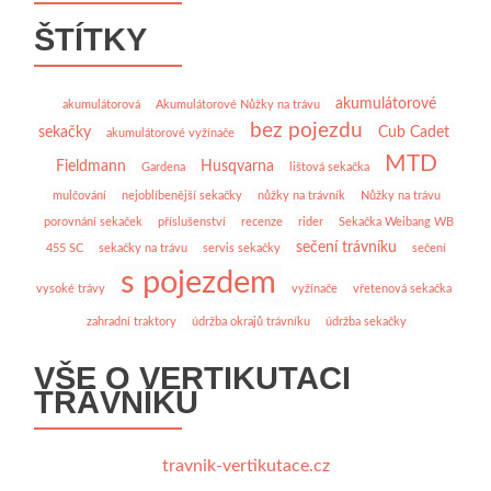
ŠTÍTKY
akumulátorové
akumulátorová
Akumulátorové Nůžky na trávu
bez pojezdu
sekačky
Cub Cadet
akumulátorové vyžínače
MTD
Fieldmann
Husqvarna
Gardena
lištová sekačka
mulčování
nejoblíbenější sekačky
nůžky na trávník
Nůžky na trávu
porovnání sekaček
příslušenství
recenze
rider
Sekačka Weibang WB
sečení trávníku
455 SC
sekačky na trávu
servis sekačky
sečení
s pojezdem
vysoké trávy
vyžínače
vřetenová sekačka
zahradní traktory
údržba okrajů trávníku
údržba sekačky
VŠE O VERTIKUTACI
TRÁVNÍKU
travnik-vertikutace.cz