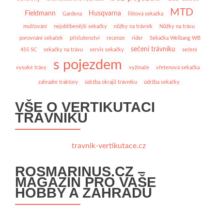
MTD
Fieldmann
Husqvarna
Gardena
lištová sekačka
mulčování
nejoblíbenější sekačky
nůžky na trávník
Nůžky na trávu
porovnání sekaček
příslušenství
recenze
rider
Sekačka Weibang WB
sečení trávníku
455 SC
sekačky na trávu
servis sekačky
sečení
s pojezdem
vysoké trávy
vyžínače
vřetenová sekačka
zahradní traktory
údržba okrajů trávníku
údržba sekačky
VŠE O VERTIKUTACI
TRÁVNÍKU
travnik-vertikutace.cz
ROSMARINUS.CZ –
MAGAZÍN PRO VAŠE
HOBBY A ZAHRADU