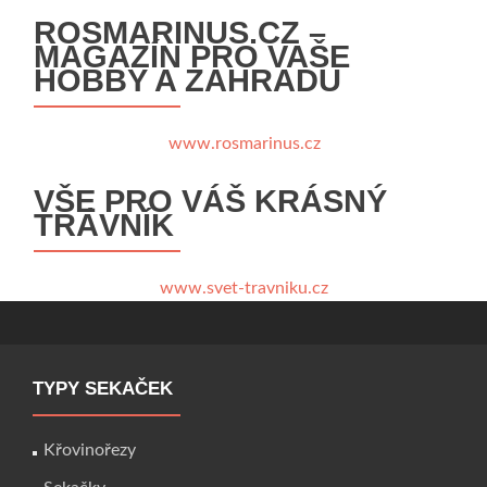
ROSMARINUS.CZ –
MAGAZÍN PRO VAŠE
HOBBY A ZAHRADU
www.rosmarinus.cz
VŠE PRO VÁŠ KRÁSNÝ
TRÁVNÍK
www.svet-travniku.cz
TYPY SEKAČEK
Křovinořezy