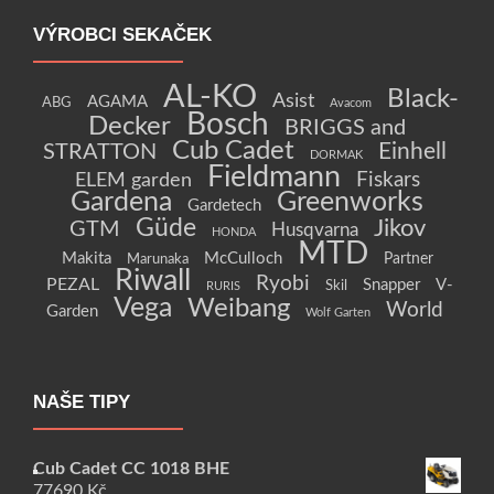
VÝROBCI SEKAČEK
AL-KO
Black-
Asist
AGAMA
ABG
Avacom
Bosch
Decker
BRIGGS and
Cub Cadet
Einhell
STRATTON
DORMAK
Fieldmann
Fiskars
ELEM garden
Gardena
Greenworks
Gardetech
Güde
Jikov
GTM
Husqvarna
HONDA
MTD
Makita
McCulloch
Partner
Marunaka
Riwall
Ryobi
PEZAL
Snapper
V-
Skil
RURIS
Vega
Weibang
World
Garden
Wolf Garten
NAŠE TIPY
Cub Cadet CC 1018 BHE
77690
Kč