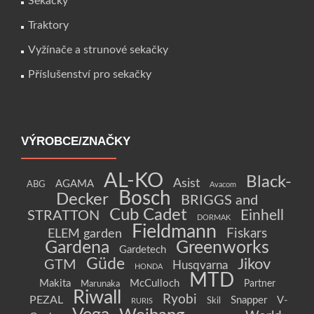
Sekačky
Traktory
Vyžínače a strunové sekačky
Příslušenství pro sekačky
VÝROBCE/ZNAČKY
AL-KO
Black-
Asist
AGAMA
ABG
Avacom
Bosch
Decker
BRIGGS and
Cub Cadet
Einhell
STRATTON
DORMAK
Fieldmann
Fiskars
ELEM garden
Gardena
Greenworks
Gardetech
Güde
Jikov
GTM
Husqvarna
HONDA
MTD
Makita
McCulloch
Partner
Marunaka
Riwall
Ryobi
PEZAL
Snapper
V-
Skil
RURIS