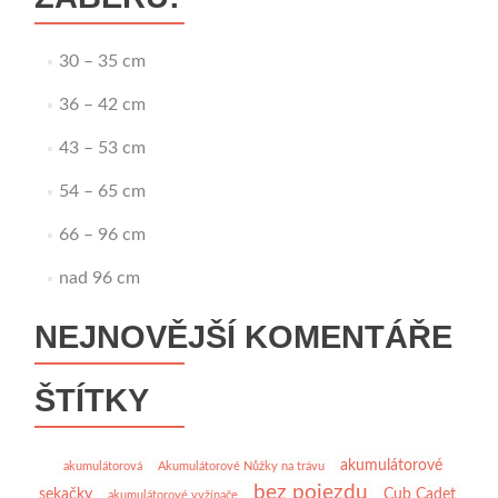
30 – 35 cm
36 – 42 cm
43 – 53 cm
54 – 65 cm
66 – 96 cm
nad 96 cm
NEJNOVĚJŠÍ KOMENTÁŘE
ŠTÍTKY
akumulátorové
akumulátorová
Akumulátorové Nůžky na trávu
bez pojezdu
sekačky
Cub Cadet
akumulátorové vyžínače