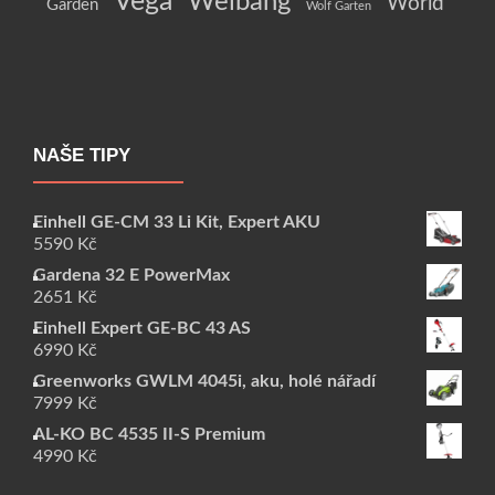
Vega
Weibang
World
Garden
Wolf Garten
NAŠE TIPY
Einhell GE-CM 33 Li Kit, Expert AKU
5590
Kč
Gardena 32 E PowerMax
2651
Kč
Einhell Expert GE-BC 43 AS
6990
Kč
Greenworks GWLM 4045i, aku, holé nářadí
7999
Kč
AL-KO BC 4535 II-S Premium
4990
Kč