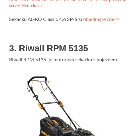
Graf ceny produktu AL-KO Classic 4.64 SP-S Plus poskytuje
server Heureka.cz
Sekačku AL-KO Classic 4,6 SP-S si
objednejte zde>>
3. Riwall RPM 5135
Riwall RPM 5135 je motorová sekačka s pojezdem