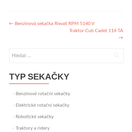
Navigace
←
Benzinová sekačka Riwall RPM 5140 V
Traktor Cub Cadet 114 TA
pro
→
příspěvek
Vyhledávání
TYP SEKAČKY
Benzínové rotační sekačky
Elektrické rotační sekačky
Robotické sekačky
Traktory a ridery