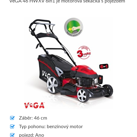
VeGA 46 HWXV 6in1 je motorová sekačka s pojezdem
Záběr: 46 cm
Typ pohonu: benzínový motor
pojezd: Ano