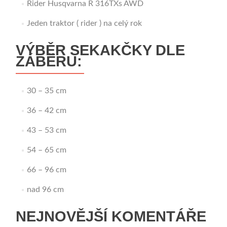
Rider Husqvarna R 316TXs AWD
Jeden traktor ( rider ) na celý rok
VÝBĚR SEKAKČKY DLE
ZÁBĚRU:
30 – 35 cm
36 – 42 cm
43 – 53 cm
54 – 65 cm
66 – 96 cm
nad 96 cm
NEJNOVĚJŠÍ KOMENTÁŘE