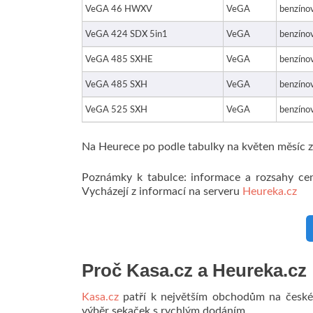
VeGA 46 HWXV
VeGA
benzíno
VeGA 424 SDX 5in1
VeGA
benzíno
VeGA 485 SXHE
VeGA
benzíno
VeGA 485 SXH
VeGA
benzíno
VeGA 525 SXH
VeGA
benzíno
Na Heurece po podle tabulky na květen měsíc
Poznámky k tabulce: informace a rozsahy ce
Vycházejí z informací na serveru
Heureka.cz
Proč Kasa.cz a Heureka.cz
Kasa.cz
patří k největším obchodům na českém
výběr sekaček s rychlým dodáním.