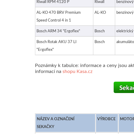
Riwall RPM 4120 P
Riwall
benzínový
AL-KO 470 BRV Premium
AL-KO
benzínový
Speed Control 4 in 1
Bosch ARM 34 "Ergoflex"
Bosch
elektrický
Bosch Rotak AKU 37 LI
Bosch
akumuláto
"Ergoflex"
Poznámky k tabulce: informace a ceny jsou ak
informací na
shopu Kasa.cz
NÁZEV A OZNAČENÍ
VÝROBCE
MOTO
SEKAČKY