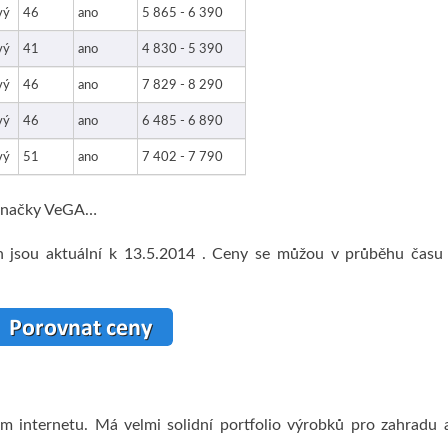
vý
46
ano
5 865 - 6 390
vý
41
ano
4 830 - 5 390
vý
46
ano
7 829 - 8 290
vý
46
ano
6 485 - 6 890
vý
51
ano
7 402 - 7 790
 značky VeGA…
n jsou aktuální k 13.5.2014 . Ceny se můžou v průběhu času 
 internetu. Má velmi solidní portfolio výrobků pro zahradu 