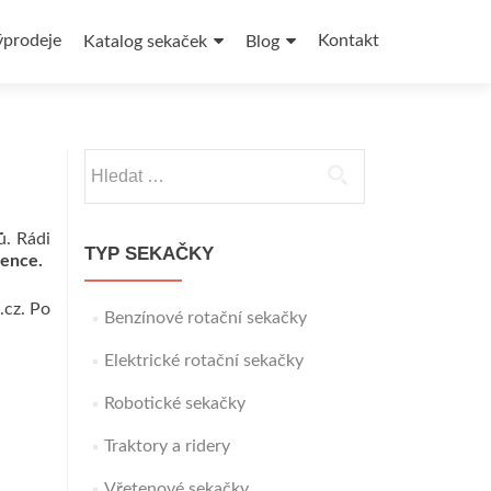
ýprodeje
Kontakt
Katalog sekaček
Blog
Vyhledávání
ů. Rádi
TYP SEKAČKY
rence.
.cz. Po
Benzínové rotační sekačky
Elektrické rotační sekačky
Robotické sekačky
Traktory a ridery
Vřetenové sekačky