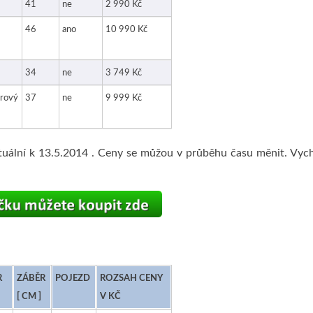
41
ne
2 990 Kč
46
ano
10 990 Kč
34
ne
3 749 Kč
rový
37
ne
9 999 Kč
tuální k 13.5.2014 . Ceny se můžou v průběhu času měnit. Vych
R
ZÁBĚR
POJEZD
ROZSAH CENY
[ CM ]
V KČ