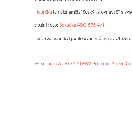
Heuréka
je nejznámější český „srovnávač“ s vys
titulní foto:
Sekačka ABG 575 4v1
Tento záznam byl publikován v
Články
. Uložit
o
Navigace
←
Sekačka AL-KO 470 BRV Premium Speed Cont
pro
příspěvek