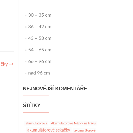
30 – 35 cm
36 – 42 cm
43 – 53 cm
54 – 65 cm
66 – 96 cm
kačky
→
nad 96 cm
NEJNOVĚJŠÍ KOMENTÁŘE
ŠTÍTKY
akumulátorová
Akumulátorové Nůžky na trávu
akumulátorové sekačky
akumulátorové