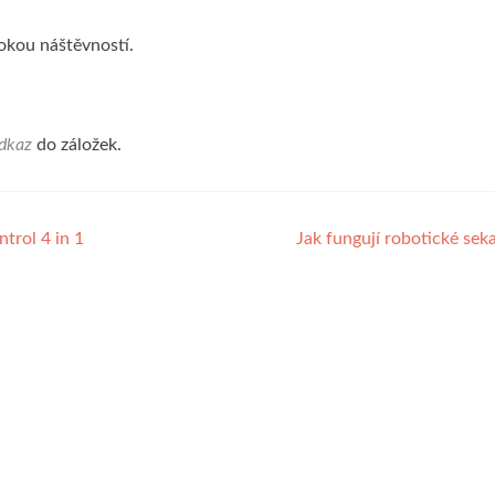
okou náštěvností.
dkaz
do záložek.
rol 4 in 1
Jak fungují robotické se