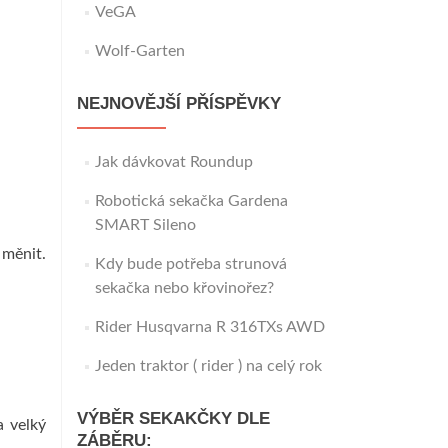
VeGA
Wolf-Garten
NEJNOVĚJŠÍ PŘÍSPĚVKY
Jak dávkovat Roundup
Robotická sekačka Gardena
SMART Sileno
měnit.
Kdy bude potřeba strunová
sekačka nebo křovinořez?
Rider Husqvarna R 316TXs AWD
Jeden traktor ( rider ) na celý rok
VÝBĚR SEKAKČKY DLE
a velký
ZÁBĚRU: