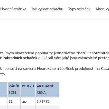
Přejít
k
Úvodní stránka
Jak vybrat sekačku
Typy sekaček
Akce, v
obsahu
webu
zajímým ukazatelem popularity jednotlivého zboží u spotřebitel
sti zahradních sekaček
a ukázali Vám jaké jsou
zákaznické prefe
oblíbenosti na serveru Heureka.cz a žebříček prodejnosti na Kasa
vý:
ZÁBĚR
POJEZD
AKTUÁLNÍ
[ CM ]
CENA
51
ano
5 917 Kč