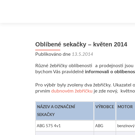
Oblíbené sekačky – květen 2014
Publikováno dne
13.5.2014
Různé žebříčky oblíbenosti a prodejnosti jsou 
bychom Vás pravidelně
informovali o oblíbeno
Pro výběr byly zvoleny dva žebříčky. Ukazatel 
prvním
dubnovém žebříčku
je zde nový, květno
NÁZEV A OZNAČENÍ
VÝROBCE
MOTOR
SEKAČKY
ABG 575 4v1
ABG
benzínový